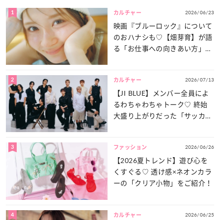
1
2026/06/23
カルチャー
映画『ブルーロック』について
のおハナシも♡【畑芽育】が語
る「お仕事への向きあい方」と
は？
2
2026/07/13
カルチャー
【JI BLUE】メンバー全員によ
るわちゃわちゃトーク♡ 終始
大盛り上がりだった「サッカー
談義」を一気見せ！
3
2026/06/26
ファッション
【2026夏トレンド】遊び心を
くすぐる♡ 透け感×ネオンカラ
ーの「クリア小物」をご紹介！
4
2026/06/25
カルチャー