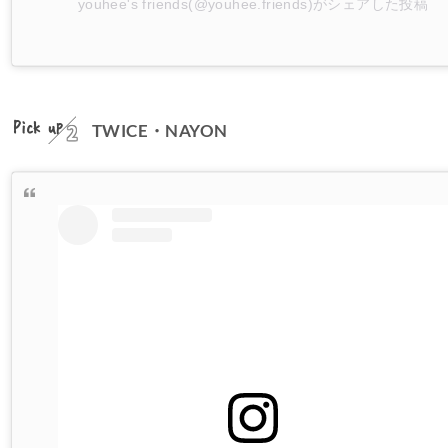
youhee's friends(@youhee.friends)がシェアした投稿
Pick up
TWICE・NAYON