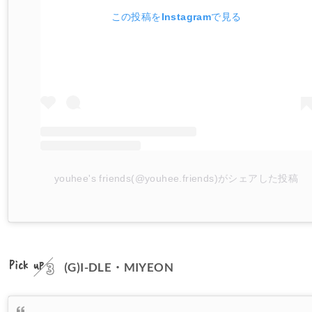
この投稿をInstagramで見る
youhee's friends(@youhee.friends)がシェアした投稿
Pick up
(G)I-DLE・MIYEON