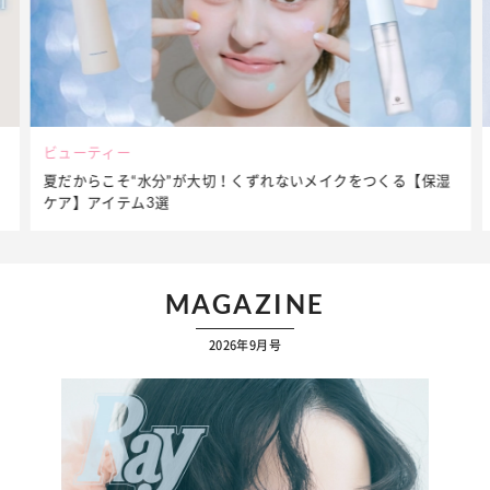
ビューティー
フ
夏だからこそ“水分”が大切！くずれないメイクをつくる【保湿
簡
ケア】アイテム3選
ッ
MAGAZINE
2026年9月号