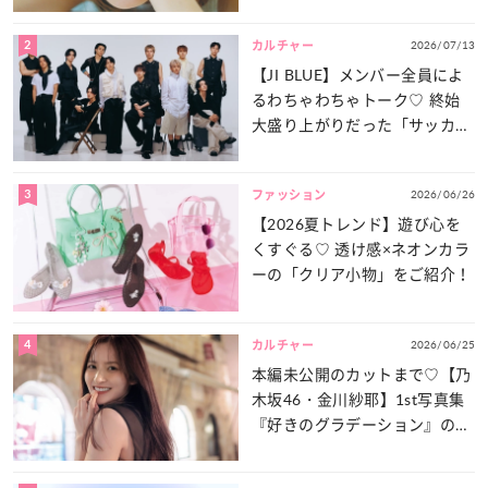
は？
2
2026/07/13
カルチャー
【JI BLUE】メンバー全員によ
るわちゃわちゃトーク♡ 終始
大盛り上がりだった「サッカー
談義」を一気見せ！
3
2026/06/26
ファッション
【2026夏トレンド】遊び心を
くすぐる♡ 透け感×ネオンカラ
ーの「クリア小物」をご紹介！
4
2026/06/25
カルチャー
本編未公開のカットまで♡【乃
木坂46・金川紗耶】1st写真集
『好きのグラデーション』の魅
力をたっぷりとお届け！