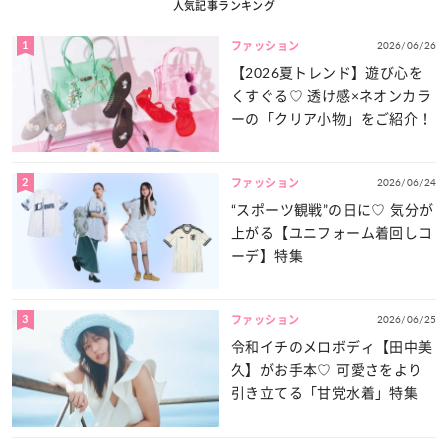
人気記事ランキング
1
2026/06/26
ファッション
【2026夏トレンド】遊び心を
くすぐる♡ 透け感×ネオンカラ
ーの「クリア小物」をご紹介！
2
2026/06/24
ファッション
“スポーツ観戦”の日に♡ 気分が
上がる【ユニフォーム着回しコ
ーデ】特集
3
2026/06/25
ファッション
令和イチのメロボディ【田中美
久】がお手本♡ 可愛さをより
引き立てる「甘党水着」特集