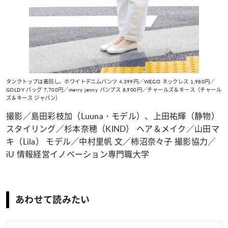
タンクトップは着回し。ホワイトデニムパンツ 4,399円／WEGO ネックレス 1,980円／
GOLDY バッグ 7,700円／merry jenny パンプス 8,900円／チャールズ＆キース（チャール
ズ＆キース ジャパン）
撮影／島田彩枝加（Luuna・モデル）、上田祐輝（静物）
スタイリング／杉本奈穂（KIND） へア＆メイク／山田マ
キ（Lila） モデル／中村里帆 文／柿沼奈々子 撮影協力／
iU 情報経営イノベーション専門職大学
あわせて読みたい