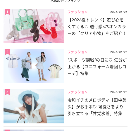
人気記事ランキング
1
2026/06/26
ファッション
【2026夏トレンド】遊び心を
くすぐる♡ 透け感×ネオンカラ
ーの「クリア小物」をご紹介！
2
2026/06/24
ファッション
“スポーツ観戦”の日に♡ 気分が
上がる【ユニフォーム着回しコ
ーデ】特集
3
2026/06/25
ファッション
令和イチのメロボディ【田中美
久】がお手本♡ 可愛さをより
引き立てる「甘党水着」特集