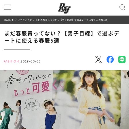
Ray(レイ)
ファッション
まだ春服買ってない？【男子目線】で選ぶデートに使える春服5選
まだ春服買ってない？【男子目線】で選ぶデ
ートに使える春服5選
FASHION
2019/03/05