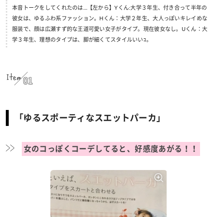
本音トークをしてくれたのは…【左から】Yくん:大学３年生、付き合って半年の
彼女は、ゆるふわ系ファッション。Hくん：大学２年生、大人っぽいキレイめな
服装で、顔は広瀬すず的な王道可愛い女子がタイプ。現在彼女なし。Uくん：大
学３年生、理想のタイプは、脚が細くてスタイルいいｺ。
Item
01
「ゆるスポーティなスエットパーカ」
女のコっぽくコーデしてると、好感度あがる！！