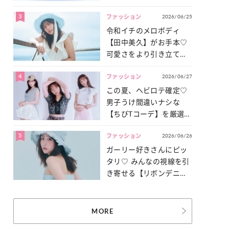
3
2026/06/25
ファッション
令和イチのメロボディ
【田中美久】がお手本♡
可愛さをより引き立てる
「甘党水着」特集
4
2026/06/27
ファッション
この夏、ヘビロテ確定♡
男子うけ間違いナシな
【ちびTコーデ】を厳選し
てご紹介！
5
2026/06/26
ファッション
ガーリー好きさんにピッ
タリ♡ みんなの視線を引
き寄せる【リボンデニ
ム】3選
MORE