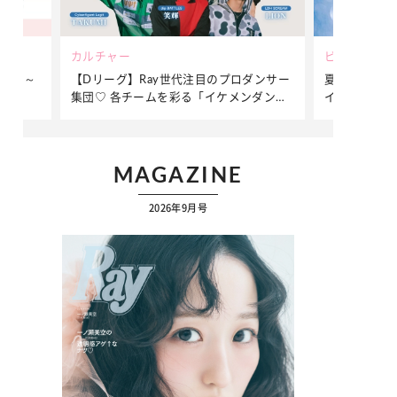
ビューティー
ファッシ
ロダンサー
夏だからこそ“水分”が大切！くずれないメ
簡単アレ
メンダンサ
イクをつくる【保湿ケア】アイテム3選
ぷりの【
ク
MAGAZINE
2026年9月号