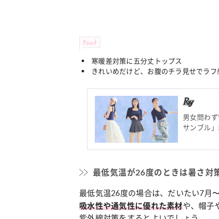
Point
寒暖差対策に五分丈トップス
きれいめだけど、お腹のチラ見せでラフ
男女問わず
サンブル」
最低気温が26度のときは暑さ対
最低気温26度の場合は、だいたい7月
や、帽子
吸水性や通気性に優れた
素材
紫外線対策をするとよいでしょう。