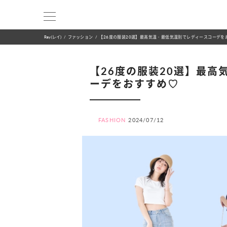
Ray(レイ)
ファッション
【26度の服装20選】最高気温・最低気温別でレディースコーデを
【26度の服装20選】最
ーデをおすすめ♡
FASHION
2024/07/12