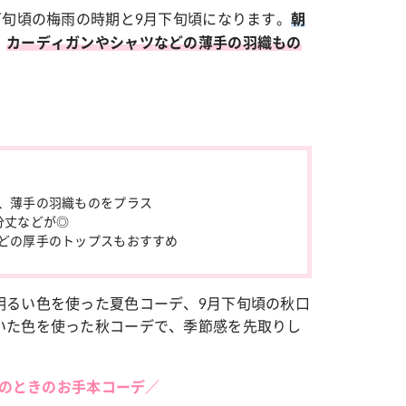
下旬頃の梅雨の時期と9月下旬頃になります。
朝
、
カーディガンやシャツなどの薄手の羽織もの
い
カルチャー
2星座別】今月の恋愛運♡ 7月23日～
【Dリーグ】Ray世代注目のプ
20日の運勢は？
集団♡ 各チームを彩る「イケ
ー」特集
、薄手の羽織ものをプラス
分丈などが◎
どの厚手のトップスもおすすめ
明るい色を使った夏色コーデ、
9月下旬頃の秋口
いた色を使った秋コーデで、季節感を先取りし
度のときのお手本コーデ／