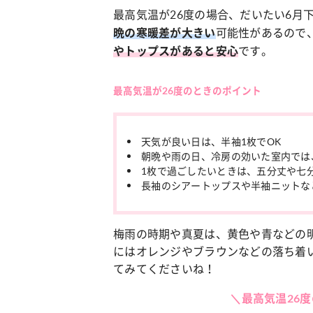
最高気温が26度の場合、だいたい6月
可能性があるので
晩の寒暖差が大きい
カルチャー
占
です。
やトップスがあると安心
♡ こなれ感たっ
“憧れワンピ”を着るきっかけに♡ おしゃ
【1
プ】着こなしテ
れ女子が夢中な「ヌン活」の楽しみ方
8月
最高気温が26度のときのポイント
天気が良い日は、半袖
1枚で
OK
朝晩や雨の日、冷房の効いた室内では
1枚で過ごしたいときは、五分丈や七
長袖のシアートップスや半袖ニットな
梅雨の時期や真夏は、黄色や青などの
にはオレンジやブラウンなどの落ち着
てみてくださいね！
＼最高気温26