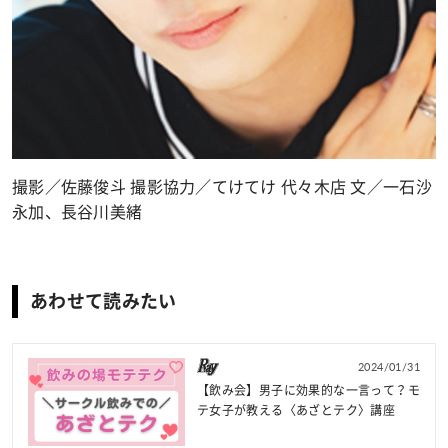
撮影／佐藤俊斗 撮影協力／てけてけ 代々木店 文／一石沙
永加、長谷川美緒
あわせて読みたい
2024/01/31
【飲み会】男子に効果的な一言って？モ
テ女子が教える〈あざとテク〉講座