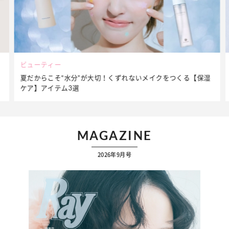
ファッション
簡単アレンジで別人顔に♡ こなれ感たっぷりの【そでロールア
ップ】着こなしテク
…
MAGAZINE
2026年9月号