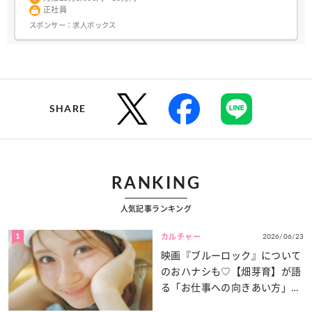
正社員
スポンサー：
求人ボックス
SHARE
RANKING
人気記事ランキング
1
2026/06/23
カルチャー
映画『ブルーロック』について
のおハナシも♡【畑芽育】が語
る「お仕事への向きあい方」と
は？