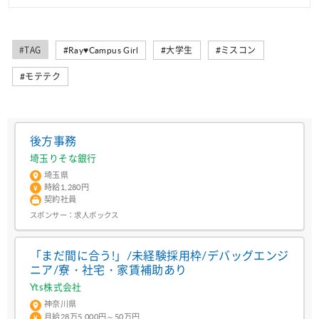
#TAG
#Ray♥Campus Girl
#大学生
#ミスコン
#モテテク
後方事務
埼玉りそな銀行
埼玉県
時給1,280円
契約社員
スポンサー：
求人ボックス
「まだ間に合う!」/未経験採用枠/デバッグエンジ
ニア/寮・社宅・家賃補助あり
Yts株式会社
神奈川県
月給28万5,000円～50万円