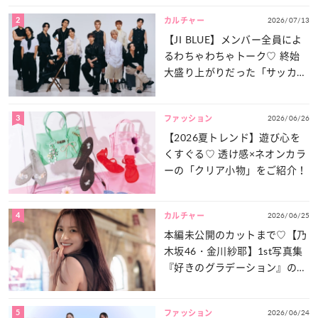
2
2026/07/13
カルチャー
【JI BLUE】メンバー全員によ
るわちゃわちゃトーク♡ 終始
大盛り上がりだった「サッカー
談義」を一気見せ！
3
2026/06/26
ファッション
【2026夏トレンド】遊び心を
くすぐる♡ 透け感×ネオンカラ
ーの「クリア小物」をご紹介！
4
2026/06/25
カルチャー
本編未公開のカットまで♡【乃
木坂46・金川紗耶】1st写真集
『好きのグラデーション』の魅
力をたっぷりとお届け！
5
2026/06/24
ファッション