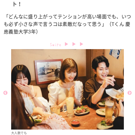
ト！
「どんなに盛り上がってテンションが高い場面でも、いつ
も必ず小さな声で言うコは素敵だなって思う」（Tくん 慶
應義塾大学3年）
大人数でも
1