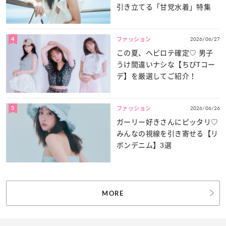
引き立てる「甘党水着」特集
4
2026/06/27
ファッション
この夏、ヘビロテ確定♡ 男子
うけ間違いナシな【ちびTコー
デ】を厳選してご紹介！
5
2026/06/26
ファッション
ガーリー好きさんにピッタリ♡
みんなの視線を引き寄せる【リ
ボンデニム】3選
MORE