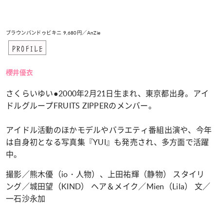
ブラウンバンドゥビキニ 9,680円／AnZie
PROFILE
櫻井優衣
さくらいゆい●2000年2月21日生まれ、東京都出身。アイ
ドルグループFRUITS ZIPPERのメンバー。
アイドル活動のほかモデルやバラエティ番組出演や、今年
は自身初となる写真集『YUI』も発売され、多方面で活躍
中。
撮影／熊木優（io・人物）、上田祐輝（静物） スタイリ
ング／城田望（KIND） ヘア＆メイク／Mien（Lila） 文／
一石沙永加