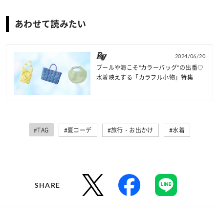
あわせて読みたい
2024/06/20
プールや海こそ“カラーバッグ”の出番♡
水着映えする「カラフル小物」特集
#TAG
#夏コーデ
#旅行・お出かけ
#水着
SHARE