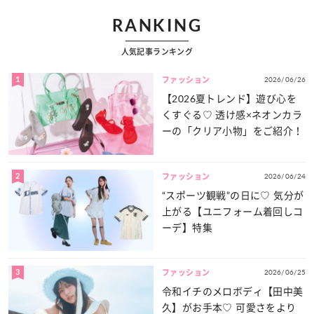
RANKING
人気記事ランキング
1
2026/06/26
ファッション
【2026夏トレンド】遊び心を
くすぐる♡ 透け感×ネオンカラ
ーの「クリア小物」をご紹介！
2
2026/06/24
ファッション
“スポーツ観戦”の日に♡ 気分が
上がる【ユニフォーム着回しコ
ーデ】特集
3
2026/06/25
ファッション
令和イチのメロボディ【田中美
久】がお手本♡ 可愛さをより