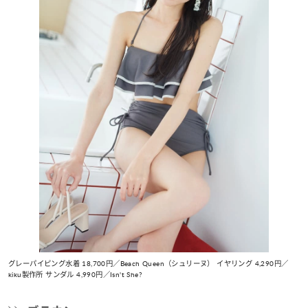
グレーパイピング水着 18,700円／Beach Queen（シュリーヌ） イヤリング 4,290円／
kiku製作所 サンダル 4,990円／Isn't She?