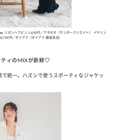
／Gap リボンヘアピン 1,650円／アネモネ（サンポークリエイト） イヤリン
ス 18,700円／ダイアナ（ダイアナ 銀座本店）
ティのMIXが新鮮♡
黒で統一。ハズシで使うスポーティなジャケッ