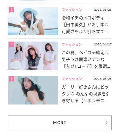
3
2026/06/25
ファッション
令和イチのメロボディ
【田中美久】がお手本♡
可愛さをより引き立てる
「甘党水着」特集
4
2026/06/27
ファッション
この夏、ヘビロテ確定♡
男子うけ間違いナシな
【ちびTコーデ】を厳選し
てご紹介！
5
2026/06/26
ファッション
ガーリー好きさんにピッ
タリ♡ みんなの視線を引
き寄せる【リボンデニ
ム】3選
MORE