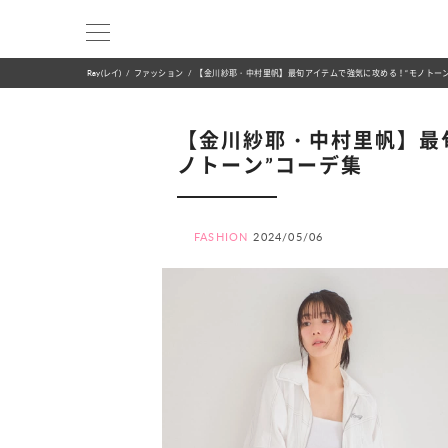
Ray(レイ)
ファッション
【金川紗耶・中村里帆】最旬アイテムで強気に攻める！“モノトーン
【金川紗耶・中村里帆】最
ノトーン”コーデ集
FASHION
2024/05/06