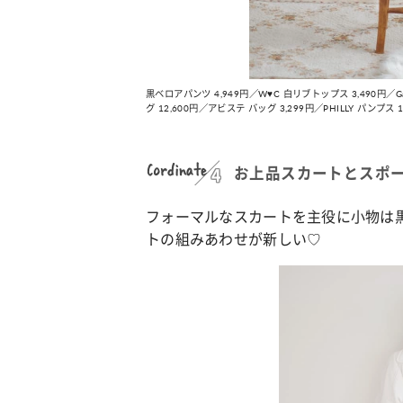
黒ベロアパンツ 4,949円／W♥C 白リブトップス 3,490円
グ 12,600円／アビステ バッグ 3,299円／PHILLY パンプ
Cordinate
お上品スカートとスポー
フォーマルなスカートを主役に小物は
トの組みあわせが新しい♡