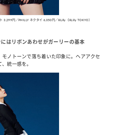
カルチャー
9円／PHILLY ネクタイ 6,050円／lilLilly（lilLilly TOKYO）
星座別】今月の恋愛運♡ 7月23日～
【Dリーグ】Ray世代注目のプロ
0日の運勢は？
集団♡ 各チームを彩る「イケメ
ー」特集
ンにはリボンあわせがガーリーの基本
、モノトーンで落ち着いた印象に。ヘアアクセ
て、統一感を。