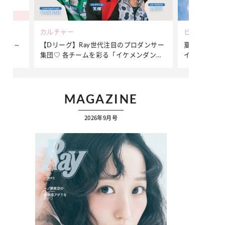
ビューティー
ファッショ
ダンサー
夏だからこそ“水分”が大切！くずれないメ
簡単アレンジ
ンダンサ
イクをつくる【保湿ケア】アイテム3選
ぷりの【そ
ク
MAGAZINE
2026年9月号