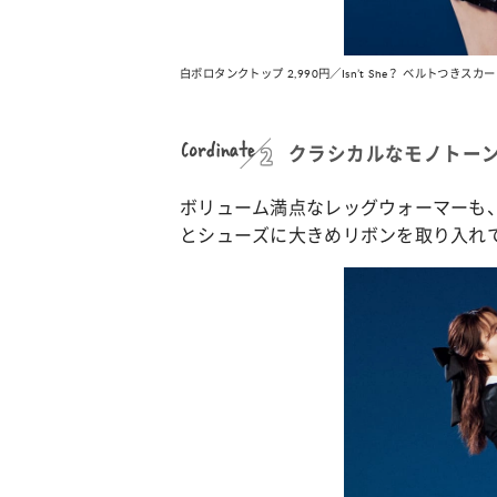
カルチャー
占い
白ポロタンクトップ 2,990円／Isn’t She？ ベルトつきスカート 3,29
 こなれ感たっ
“憧れワンピ”を着るきっかけに♡ おしゃ
【12
】着こなしテ
れ女子が夢中な「ヌン活」の楽しみ方
8月2
Cordinate
クラシカルなモノトー
ボリューム満点なレッグウォーマーも
とシューズに大きめリボンを取り入れ