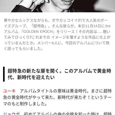
華やかなルックスながらも、ダサカッコイイ(⁉)で大人気のボー
イズグループ、「超特急」。そんな彼らが、本日11月14日に3rd
アルバム 『GOLDEN EPOCH』をリリース！その内容は……聴い
てみてびっくり⁉これまでの イメージを覆すような作品に仕上が
っているんだとか。メンバー6人に、今回のアルバムについて熱
く語ってもらいました。
超特急の新たな扉を開く。このアルバムで黄金時
代、新時代を迎えたい
ユーキ
アルバムタイトルの意味は黄金時代。まさに超特
急の黄金時代がやって来た、新時代が来たぞ！というテー
マのもと制作しました。
リョウガ
初めてアルバムの曲の全貌を知った時は、超特