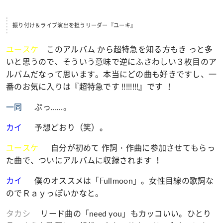
振り付け＆ライブ演出を担うリーダー『ユーキ』
ユースケ
このアルバム から超特急を知る方もき っと多
いと思うので、そういう意味で逆にふさわしい３枚目のア
ルバムだなって思います。本当にどの曲も好きですし、一
番のお気に入りは『超特急です !!!!!!!!』です ！
一同
ぷっ……。
カイ
予想どおり（笑）。
ユースケ
自分が初めて 作詞・作曲に参加させてもらっ
た曲で、ついにアルバムに収録されます ！
カイ
僕のオススメは「Fullmoon」。女性目線の歌詞な
のでＲａｙっぽいかなと。
タカシ
リード曲の「need you」もカッコいい。ひとり