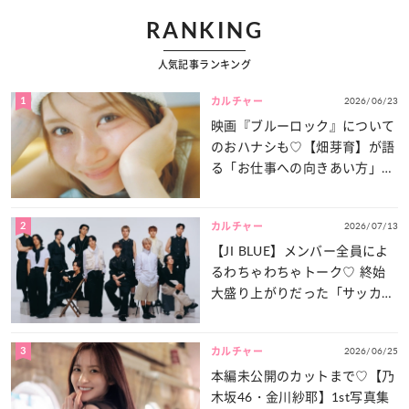
RANKING
人気記事ランキング
1
2026/06/23
カルチャー
映画『ブルーロック』について
のおハナシも♡【畑芽育】が語
る「お仕事への向きあい方」と
は？
2
2026/07/13
カルチャー
【JI BLUE】メンバー全員によ
るわちゃわちゃトーク♡ 終始
大盛り上がりだった「サッカー
談義」を一気見せ！
3
2026/06/25
カルチャー
本編未公開のカットまで♡【乃
木坂46・金川紗耶】1st写真集