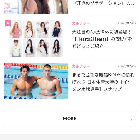
『好きのグラデーション』の魅
力をたっぷりとお届け！
4
2026/07/02
カルチャー
大注目の8人がRayに初登場！
【Hearts2Hearts】の“魅力”を
どどっとご紹介！
5
2026/07/07
カルチャー
まるで芸術な眼福BODYに惚れ
ぼれ♡ 日本体育大学の【イケ
メン水球選手】スナップ
MORE