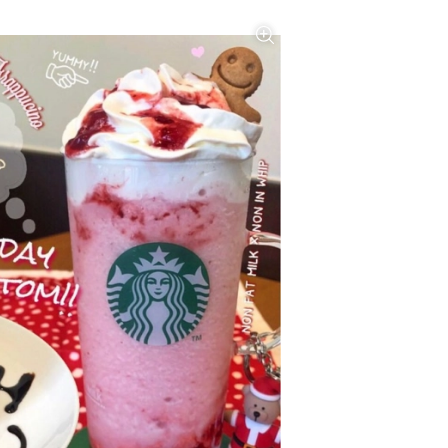
カルチャー
星座別】今月の恋愛運♡ 7月23日～
【Dリーグ】Ray世代注目のプロ
0日の運勢は？
集団♡ 各チームを彩る「イケメン
ー」特集