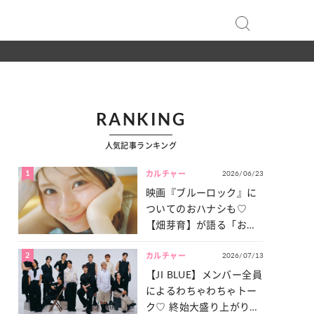
RANKING
人気記事ランキング
1
2026/06/23
カルチャー
映画『ブルーロック』に
ついてのおハナシも♡
【畑芽育】が語る「お仕
事への向きあい方」と
2
2026/07/13
は？
カルチャー
【JI BLUE】メンバー全員
によるわちゃわちゃトー
ク♡ 終始大盛り上がりだ