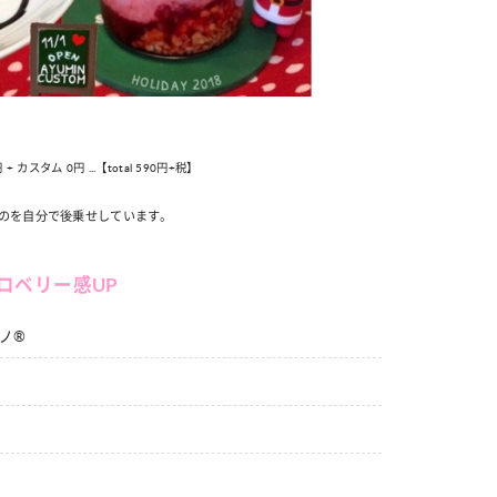
スタム 0円 ...【total 590円+税】
のを自分で後乗せしています。
ロベリー感UP
ノ®