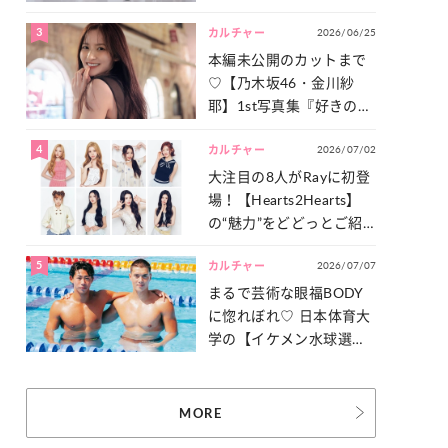
った「サッカー談義」を
3
2026/06/25
一気見せ！
カルチャー
本編未公開のカットまで
♡【乃木坂46・金川紗
耶】1st写真集『好きのグ
ラデーション』の魅力を
4
2026/07/02
たっぷりとお届け！
カルチャー
大注目の8人がRayに初登
場！【Hearts2Hearts】
の“魅力”をどどっとご紹
介！
5
2026/07/07
カルチャー
まるで芸術な眼福BODY
に惚れぼれ♡ 日本体育大
学の【イケメン水球選
手】スナップ
MORE