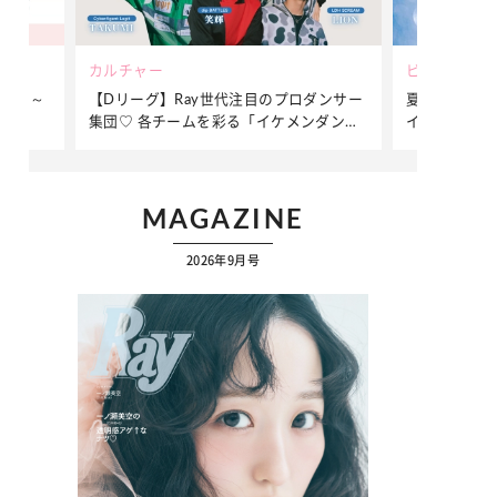
ビューティー
ファッション
ダンサー
夏だからこそ“水分”が大切！くずれないメ
簡単アレンジ
ダンサ
イクをつくる【保湿ケア】アイテム3選
ぷりの【そで
ク
MAGAZINE
2026年9月号