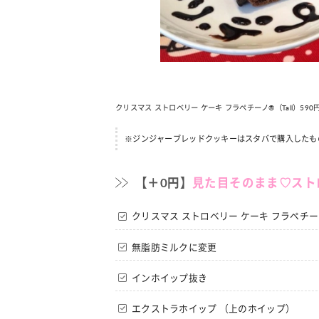
クリスマス ストロベリー ケーキ フラペチーノ®（Tall）590円 + カ
※ジンジャーブレッドクッキーはスタバで購入したも
【＋0円】
見た目そのまま♡スト
クリスマス ストロベリー ケーキ フラペチー
無脂肪ミルクに変更
インホイップ抜き
エクストラホイップ （上のホイップ）