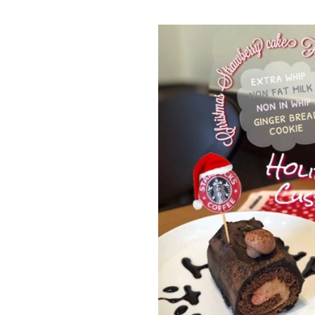
カルチャー
占い
こなれ感たっ
“憧れワンピ”を着るきっかけに♡ おしゃ
【12
】着こなしテ
れ女子が夢中な「ヌン活」の楽しみ方
8月2