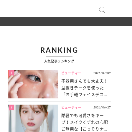
RANKING
人気記事ランキング
1
2026/07/09
ビューティー
不器用さんでも大丈夫！
型抜きチークを使った
「お手軽フェイスデコ」
をご紹介♡
2
2026/06/27
ビューティー
酷暑でも可愛さをキー
プ！メイクくずれの心配
ご無用な【こっそりナチ