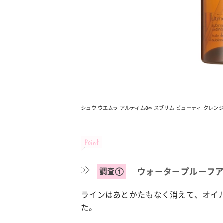
ファッション
カルチ
簡単アレンジで別人顔に♡ こなれ感たっ
“憧れ
ぷりの【そでロールアップ】着こなしテ
れ女子
ク
シュウ ウエムラ アルティム8∞ スブリム ビューティ クレンジン
Point
調査①
ウォータープルーフア
ラインはあとかたもなく消えて、オイ
た。