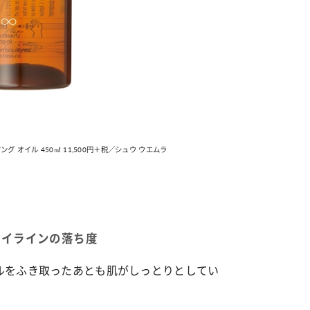
ャー
占い
ワンピ”を着るきっかけに♡ おしゃ
【12星座別】今月の恋愛運♡ 7月
が夢中な「ヌン活」の楽しみ方
8月20日の運勢は？
グ オイル 450㎖ 11,500円＋税／シュウ ウエムラ
イラインの落ち度
ルをふき取ったあとも肌がしっとりとしてい