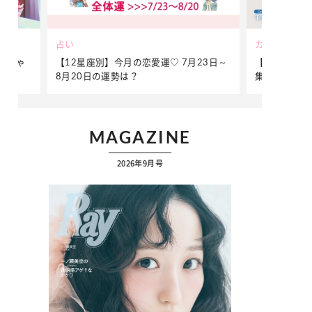
カルチャー
ビューティー
23日～
【Dリーグ】Ray世代注目のプロダンサー
夏だからこそ
集団♡ 各チームを彩る「イケメンダンサ
イクをつくる
ー」特集
MAGAZINE
2026年9月号