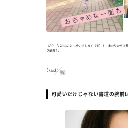
〈左〉「バカなことも全力でします（笑）！ まわりからは見
り最高！」
Check!
03
可愛いだけじゃない書道の腕前