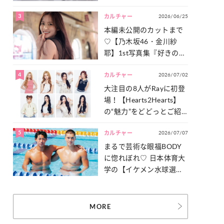
った「サッカー談義」を
3
2026/06/25
一気見せ！
カルチャー
本編未公開のカットまで
♡【乃木坂46・金川紗
耶】1st写真集『好きのグ
ラデーション』の魅力を
4
2026/07/02
たっぷりとお届け！
カルチャー
大注目の8人がRayに初登
場！【Hearts2Hearts】
の“魅力”をどどっとご紹
介！
5
2026/07/07
カルチャー
まるで芸術な眼福BODY
に惚れぼれ♡ 日本体育大
学の【イケメン水球選
手】スナップ
MORE