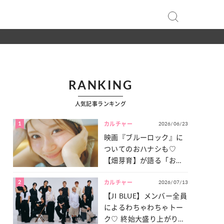
RANKING
人気記事ランキング
1
2026/06/23
カルチャー
映画『ブルーロック』に
ついてのおハナシも♡
【畑芽育】が語る「お仕
事への向きあい方」と
2
2026/07/13
は？
カルチャー
【JI BLUE】メンバー全員
によるわちゃわちゃトー
ク♡ 終始大盛り上がりだ