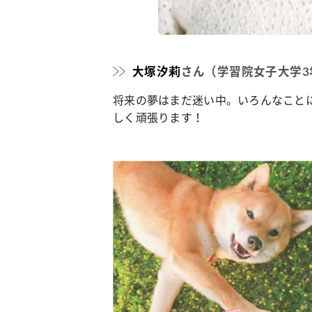
カルチャー
占い
こなれ感たっ
“憧れワンピ”を着るきっかけに♡ おしゃ
【12
大塚汐莉
さん（学習院女子大学3
】着こなしテ
れ女子が夢中な「ヌン活」の楽しみ方
8月2
将来の夢はまだ迷い中。いろんなこと
しく頑張ります！