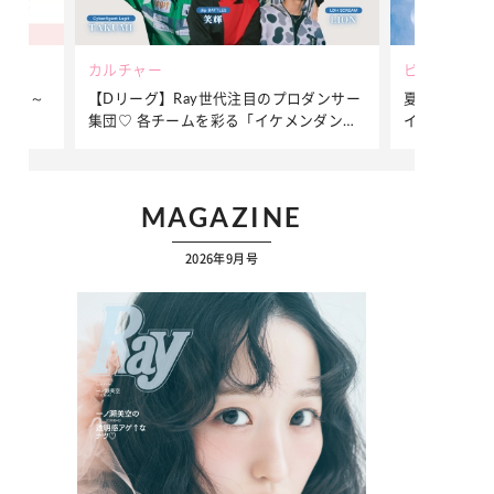
ビューティー
ファッション
ダンサー
夏だからこそ“水分”が大切！くずれないメ
簡単アレンジ
ダンサ
イクをつくる【保湿ケア】アイテム3選
ぷりの【そで
ク
…
MAGAZINE
2026年9月号