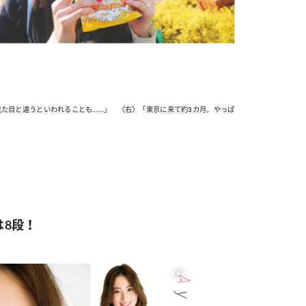
た目と違うといわれることも……」 〈右〉「東京に来て約3カ月。やっぱ
は8段！