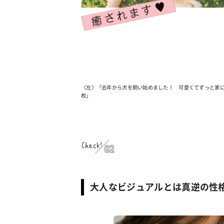
〈左〉「去年から犬を飼い始めました！ 可愛くてずっと家
枚」
Check!
02
大人なビジュアルとは真逆の性格