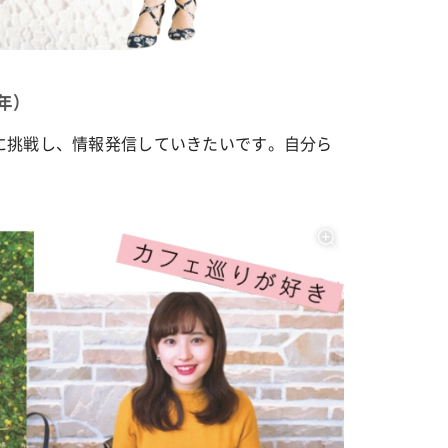
カルチャー
星座別】今月の恋愛運♡ 7月23日～
【Dリーグ】Ray世代注目のプロ
年）
0日の運勢は？
集団♡ 各チームを彩る「イケメン
ー」特集
に挑戦し、情報発信していきたいです。自分ら