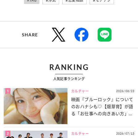
#TAG
#浮気
#恋愛相談
#モテテク
SHARE
RANKING
人気記事ランキング
1
2026/06/23
カルチャー
映画『ブルーロック』について
のおハナシも♡【畑芽育】が語
る「お仕事への向きあい方」と
は？
2
2026/07/13
カルチャー