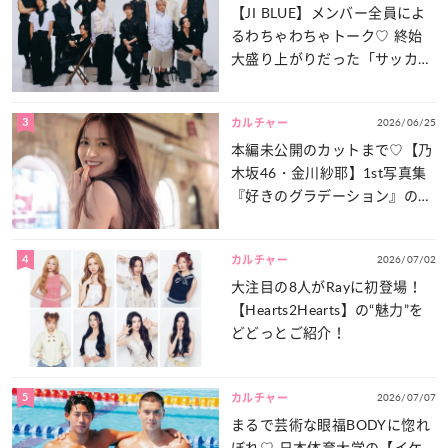
【JI BLUE】メンバー全員によ
るわちゃわちゃトーク♡ 終始
大盛り上がりだった「サッカー
談義」を一気見せ！
3
2026/06/25
カルチャー
本編未公開のカットまで♡【乃
木坂46・金川紗耶】1st写真集
『好きのグラデーション』の魅
力をたっぷりとお届け！
4
2026/07/02
カルチャー
大注目の8人がRayに初登場！
【Hearts2Hearts】の“魅力”を
どどっとご紹介！
5
2026/07/07
カルチャー
まるで芸術な眼福BODYに惚れ
ぼれ♡ 日本体育大学の【イケ