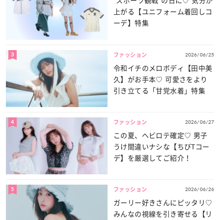
“スポーツ観戦”の日に♡ 気分が
上がる【ユニフォーム着回しコ
ーデ】特集
3
2026/06/25
ファッション
令和イチのメロボディ【田中美
久】がお手本♡ 可愛さをより
引き立てる「甘党水着」特集
4
2026/06/27
ファッション
この夏、ヘビロテ確定♡ 男子
うけ間違いナシな【ちびTコー
デ】を厳選してご紹介！
5
2026/06/26
ファッション
ガーリー好きさんにピッタリ♡
みんなの視線を引き寄せる【リ