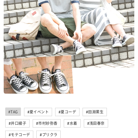
#TAG
#夏イベント
#夏コーデ
#田淵累生
#井口綾子
#市村紗弥香
#水着
#浅田春奈
#モテコーデ
#プリクラ