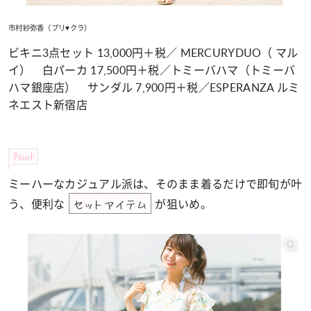
市村紗弥香（プリ♥クラ）
ビキニ3点セット 13,000円＋税／ MERCURYDUO（ マル
イ） 白パーカ 17,500円＋税／トミーバハマ（トミーバ
ハマ銀座店） サンダル 7,900円＋税／ESPERANZA ルミ
ネエスト新宿店
Point
ミーハーなカジュアル派は、そのまま着るだけで即旬が叶
う、便利な
が狙いめ。
セットアイテム