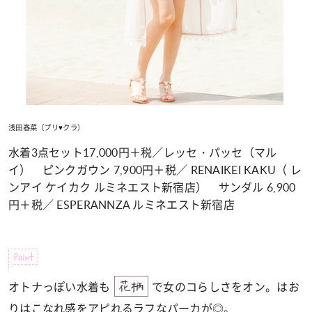
浅田春菜（プリ♥クラ）
水着3点セット17,000円＋税／レッセ・パッセ（マル
イ） ピンクガウン 7,900円＋税／ RENAIKEI KAKU（ レ
ンアイ ケイカク ルミネエスト新宿店） サンダル 6,900
円＋税／ ESPERANNZA ルミネエスト新宿店
Point
オトナっぽい水着も
で女のコらしさをオン。はお
花柄
りはこなれ感をアピれるラフなパーカが◎。