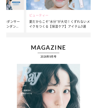
ビューティー
ファッション
ダンサー
夏だからこそ“水分”が大切！くずれないメ
簡単アレンジ
ダンサ
イクをつくる【保湿ケア】アイテム3選
ぷりの【そで
ク
MAGAZINE
2026年9月号