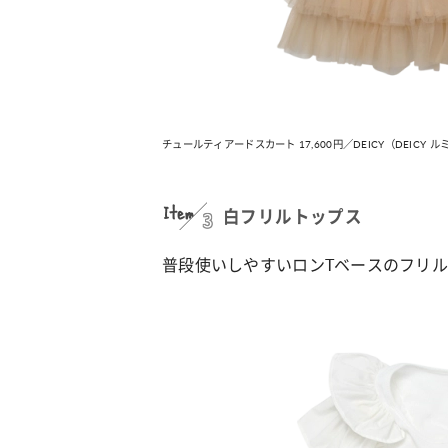
チュールティアードスカート 17,600円／DEICY（DEICY 
Item
3
白フリルトップス
普段使いしやすいロンTベースのフリ