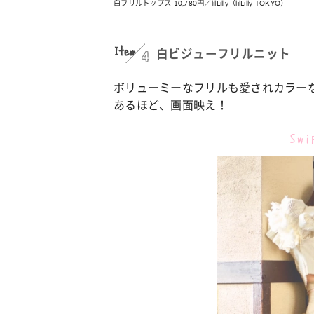
白フリルトップス 10,780円／lilLilly（lilLilly TOKYO）
Item
4
白ビジューフリルニット
ボリューミーなフリルも愛されカラー
あるほど、画面映え！
Sw