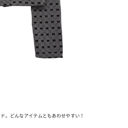
カルチャー
星座別】今月の恋愛運♡ 7月23日～
【Dリーグ】Ray世代注目のプロ
0日の運勢は？
集団♡ 各チームを彩る「イケメン
ー」特集
ト
ード。どんなアイテムともあわせやすい！