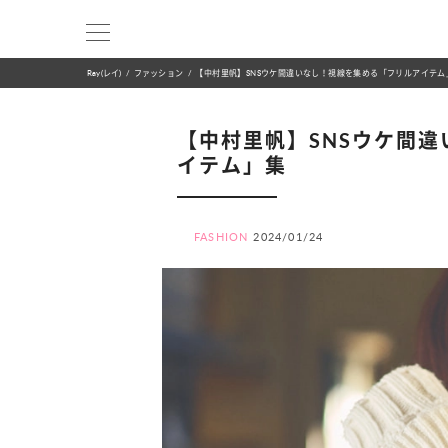
Ray(レイ)
ファッション
【中村里帆】SNSウケ間違いなし！視線を集める「フリルアイテム
【中村里帆】SNSウケ間
イテム」集
FASHION
2024/01/24