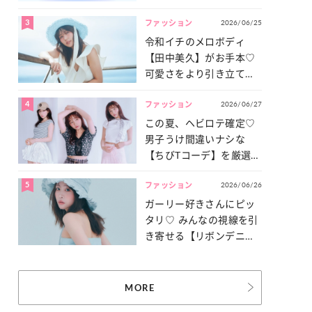
3
2026/06/25
ファッション
令和イチのメロボディ
【田中美久】がお手本♡
可愛さをより引き立てる
「甘党水着」特集
4
2026/06/27
ファッション
この夏、ヘビロテ確定♡
男子うけ間違いナシな
【ちびTコーデ】を厳選し
てご紹介！
5
2026/06/26
ファッション
ガーリー好きさんにピッ
タリ♡ みんなの視線を引
き寄せる【リボンデニ
ム】3選
MORE