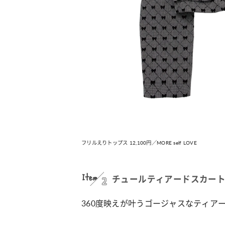
カルチャー
占い
こなれ感たっ
“憧れワンピ”を着るきっかけに♡ おしゃ
【12
】着こなしテ
れ女子が夢中な「ヌン活」の楽しみ方
8月2
フリルえりトップス 12,100円／MORE self LOVE
Item
2
チュールティアードスカー
360度映えが叶うゴージャスなティア