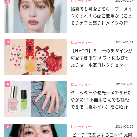
2
2026/06/27
ビューティー
酷暑でも可愛さをキープ！メイ
クくずれの心配ご無用な【こっ
そりナチュ盛り】メイクの作り
方
3
2026/06/29
ビューティー
【HACCI】ミニーのデザインが
可愛すぎる♡ ギフトにもぴっ
たりな「限定コレクション」が
登場！
4
2026/07/18
ビューティー
グリッターや偏光ラメできらび
やかに♡ 不器用さんでも挑戦
できる【夏ネイル】をご紹介！
5
2026/06/25
ビューティー
“ビーチ”で遊ぶならこれ♡ 太陽