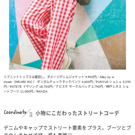
リブニットトップスは着回し。ダメージデニムジャケット 9,900円／Alley by w
closet（WEARS INC.） ギンガムチェックタックパンツ 6,600円／PUNYUS シュシュ 5,390
円／POTETE イヤリング 18,700円／アビステ サークルバッグ 2,790円／神戸レタス ショ
ートブーツ 11,000円／RANDA
Coordinate
2
小物にこだわったストリートコーデ
デニムやキャップでストリート要素をプラス。ブーツとブ