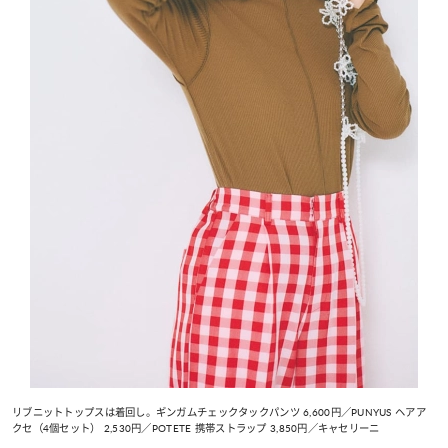
リブニットトップスは着回し。ギンガムチェックタックパンツ 6,600円／PUNYUS ヘアア
クセ（4個セット） 2,530円／POTETE 携帯ストラップ 3,850円／キャセリーニ