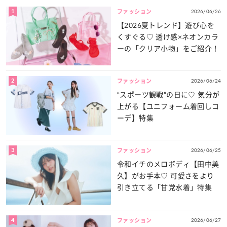
1
2026/06/26
ファッション
【2026夏トレンド】遊び心を
くすぐる♡ 透け感×ネオンカラ
ーの「クリア小物」をご紹介！
2
2026/06/24
ファッション
“スポーツ観戦”の日に♡ 気分が
上がる【ユニフォーム着回しコ
ーデ】特集
3
2026/06/25
ファッション
令和イチのメロボディ【田中美
久】がお手本♡ 可愛さをより
引き立てる「甘党水着」特集
4
2026/06/27
ファッション