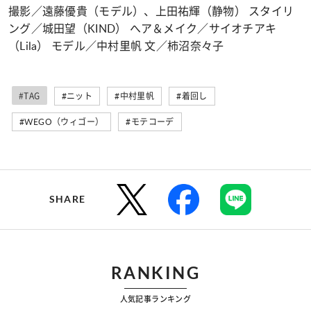
撮影／遠藤優貴（モデル）、上田祐輝（静物） スタイリ
ング／城田望（KIND） へア＆メイク／サイオチアキ
（Lila） モデル／中村里帆 文／柿沼奈々子
#TAG
#ニット
#中村里帆
#着回し
#WEGO（ウィゴー）
#モテコーデ
SHARE
RANKING
人気記事ランキング