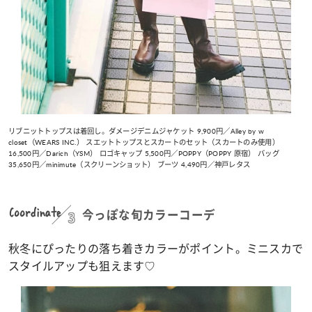
リブニットトップスは着回し。ダメージデニムジャケット 9,900円／Alley by w
closet（WEARS INC.） スエットトップスとスカートのセット（スカートのみ使用）
16,500円／Darich（YSM） ロゴキャップ 5,500円／POPPY（POPPY 原宿） バッグ
35,650円／minimute（スクリーンショット） ブーツ 4,490円／神戸レタス
Coordinate
3
今っぽな旬カラーコーデ
秋冬にぴったりの落ち着きカラーがポイント。ミニスカで
スタイルアップも狙えます♡