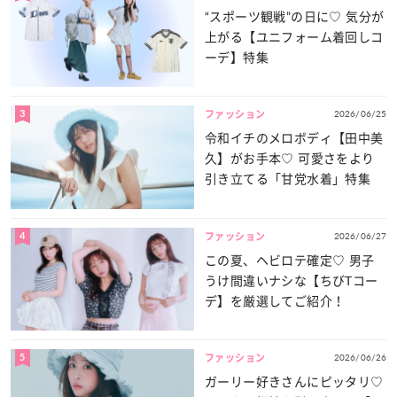
“スポーツ観戦”の日に♡ 気分が
上がる【ユニフォーム着回しコ
ーデ】特集
3
2026/06/25
ファッション
令和イチのメロボディ【田中美
久】がお手本♡ 可愛さをより
引き立てる「甘党水着」特集
4
2026/06/27
ファッション
この夏、ヘビロテ確定♡ 男子
うけ間違いナシな【ちびTコー
デ】を厳選してご紹介！
5
2026/06/26
ファッション
ガーリー好きさんにピッタリ♡