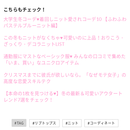
こちらもチェック！
大学生冬コーデ♥着回しニット愛されコーデ10 【ふわふわ
パステルブルーニット編】
この冬もニットがなくちゃ♥可愛いのに上品！おりこう・
ざっくり・デコラニットLIST
通勤服にマストなベーシック服♥ みんなの口コミで集めた
「いま、買い」なユニクロアイテム
クリスマスまでに彼氏が欲しいなら。「なぜモテ女子」の
高度な恋愛スキルテク
【本命の1枚を見つける♥】冬の最新＆可愛いアウタート
レンド7選をチェック！
#TAG
#リブトップス
#ニット
#コーディネート