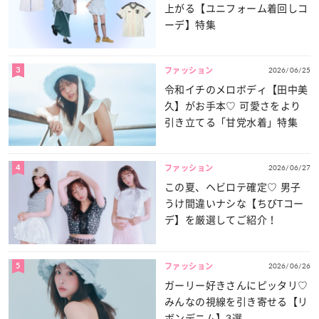
上がる【ユニフォーム着回しコ
ーデ】特集
3
2026/06/25
ファッション
令和イチのメロボディ【田中美
久】がお手本♡ 可愛さをより
引き立てる「甘党水着」特集
4
2026/06/27
ファッション
この夏、ヘビロテ確定♡ 男子
うけ間違いナシな【ちびTコー
デ】を厳選してご紹介！
5
2026/06/26
ファッション
ガーリー好きさんにピッタリ♡
みんなの視線を引き寄せる【リ
ボンデニム】3選