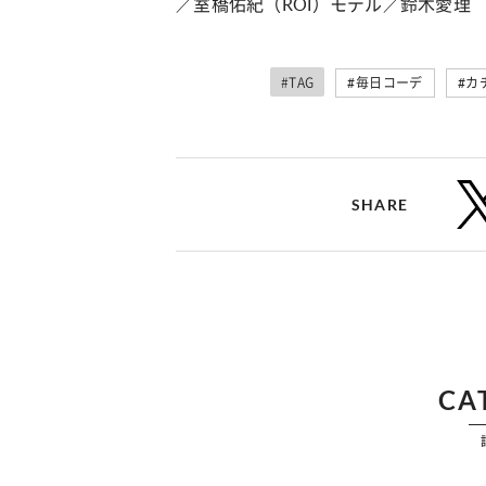
／室橋佑紀（ROI）モデル／鈴木愛理 
#TAG
#毎日コーデ
#カ
SHARE
CA