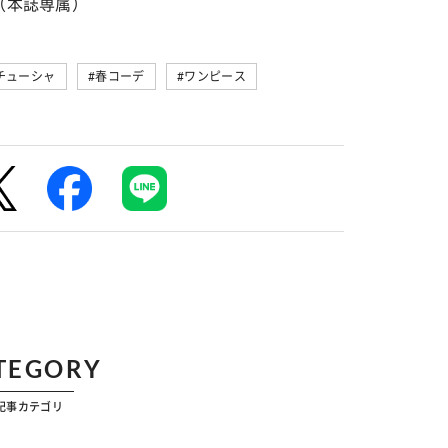
（本誌専属）
チューシャ
#春コーデ
#ワンピース
TEGORY
記事カテゴリ