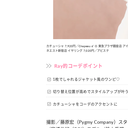
ション
カルチャー
レンジで別人顔に♡ こなれ感たっ
“憧れワンピ”を着るきっかけに♡
【そでロールアップ】着こなしテ
れ女子が夢中な「ヌン活」の楽し
カチューシャ 7,920円／Chapeau d’ O 東急プラザ銀座店 ア
ネエスト新宿店 イヤリング 7,020円／アビステ
Ray的コーデポイント
1枚でしゃれるジャケット風のワンピ♡
切り替え位置が高めでスタイルアップが叶
カチューシャをコーデのアクセントに
撮影／藤原宏（Pygmy Company