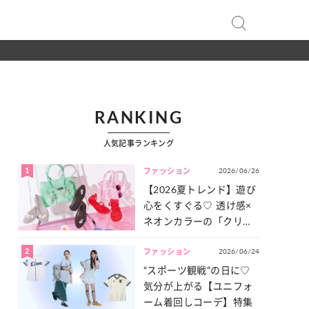
RANKING
人気記事ランキング
1
2026/06/26
ファッション
【2026夏トレンド】遊び
心をくすぐる♡ 透け感×
ネオンカラーの「クリア
小物」をご紹介！
2
2026/06/24
ファッション
“スポーツ観戦”の日に♡
気分が上がる【ユニフォ
ーム着回しコーデ】特集