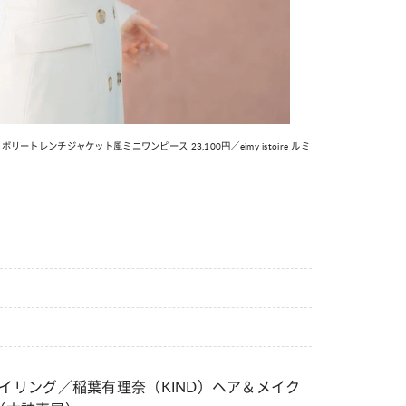
占い
カルチャー
 おしゃ
【12星座別】今月の恋愛運♡ 7月23日～
【Dリーグ】
み方
8月20日の運勢は？
集団♡ 各チ
ー」特集
イボリートレンチジャケット風ミニワンピース 23,100円／eimy istoire ルミ
う
）スタイリング／稲葉有理奈（KIND）ヘア＆メイク