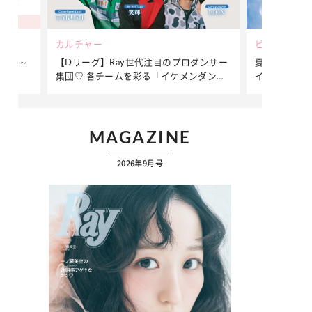
ビューティー
Ray世代注目のプロダンサー
夏だからこそ“水分”が大切！くずれない
ームを彩る「イケメンダンサ
イクをつくる【保湿ケア】アイテム3選
MAGAZINE
2026年9月号