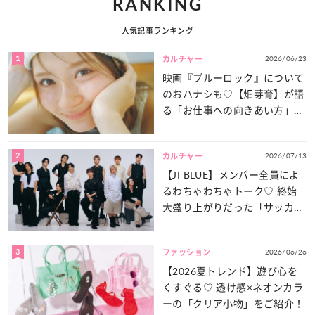
RANKING
人気記事ランキング
1
2026/06/23
カルチャー
映画『ブルーロック』について
のおハナシも♡【畑芽育】が語
る「お仕事への向きあい方」と
は？
2
2026/07/13
カルチャー
【JI BLUE】メンバー全員によ
るわちゃわちゃトーク♡ 終始
大盛り上がりだった「サッカー
談義」を一気見せ！
3
2026/06/26
ファッション
【2026夏トレンド】遊び心を
くすぐる♡ 透け感×ネオンカラ
ーの「クリア小物」をご紹介！