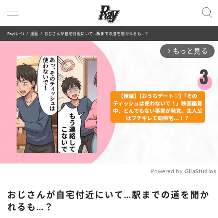
Ray(レイ)
漫画
おじさんが自宅付近にいて…駅までの道を聞かれるも…？
もっと見る
arrow_forward_ios
Powered by 
GliaStudios
Mute
おじさんが自宅付近にいて…駅までの道を聞か
れるも…？