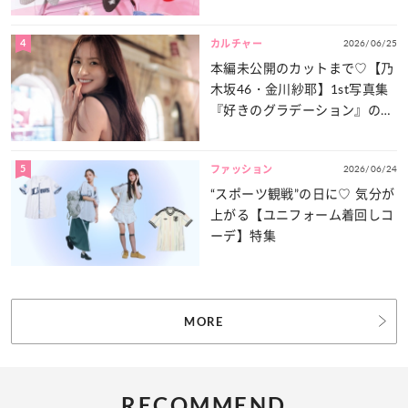
4
2026/06/25
カルチャー
本編未公開のカットまで♡【乃
木坂46・金川紗耶】1st写真集
『好きのグラデーション』の魅
力をたっぷりとお届け！
5
2026/06/24
ファッション
“スポーツ観戦”の日に♡ 気分が
上がる【ユニフォーム着回しコ
ーデ】特集
MORE
RECOMMEND