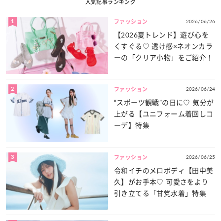
人気記事ランキング
1
2026/06/26
ファッション
【2026夏トレンド】遊び心を
くすぐる♡ 透け感×ネオンカラ
ーの「クリア小物」をご紹介！
2
2026/06/24
ファッション
“スポーツ観戦”の日に♡ 気分が
上がる【ユニフォーム着回しコ
ーデ】特集
3
2026/06/25
ファッション
令和イチのメロボディ【田中美
久】がお手本♡ 可愛さをより
引き立てる「甘党水着」特集