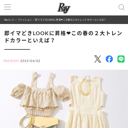
Ray(レイ)
ファッション
即イマどきLOOKに昇格❤この春の２大トレンドカラーといえば？
即イマどきLOOKに昇格❤この春の２大トレン
ドカラーといえば？
FASHION
2015/04/02