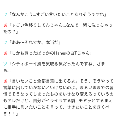
ツ
「なんかこう
…
すごい言いたいことありそうですね」
あ
「すごい色移りしてんじゃん
…
なんで一緒に洗っちゃっ
たの？」
ツ
「ああ〜それでか。本当だ」
あ
「しかも買ったばっかの
Hanes
の白
T
じゃん」
ツ
「シティボーイ風を気取る気だったんですね、ざま
ぁ
…
」
あ
「言いたいこと全部言葉に出てるよ。そう、そうやって
言葉に出していかないといけないのよ。まぁいままでの習
慣でそうなってしまったものをいきなり変えろっていうの
もアレだけど、自分がイライラする前
…
モヤッとするまえ
に相手に言いたいことを言って、ききたいことをきくべ
き！！」