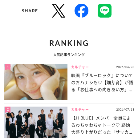
SHARE
RANKING
人気記事ランキング
1
2026/06/23
カルチャー
映画『ブルーロック』について
のおハナシも♡【畑芽育】が語
る「お仕事への向きあい方」と
は？
2
2026/07/13
カルチャー
【JI BLUE】メンバー全員によ
るわちゃわちゃトーク♡ 終始
大盛り上がりだった「サッカー