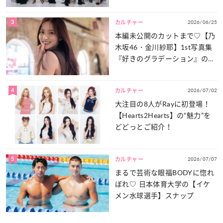
談義」を一気見せ！
3
2026/06/25
カルチャー
本編未公開のカットまで♡【乃
木坂46・金川紗耶】1st写真集
『好きのグラデーション』の魅
力をたっぷりとお届け！
4
2026/07/02
カルチャー
大注目の8人がRayに初登場！
【Hearts2Hearts】の“魅力”を
どどっとご紹介！
5
2026/07/07
カルチャー
まるで芸術な眼福BODYに惚れ
ぼれ♡ 日本体育大学の【イケ
メン水球選手】スナップ