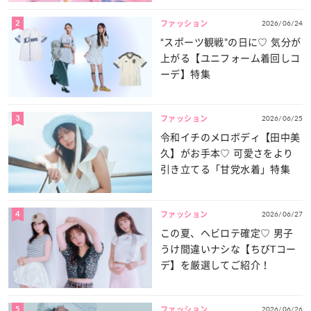
2
2026/06/24
ファッション
“スポーツ観戦”の日に♡ 気分が
上がる【ユニフォーム着回しコ
ーデ】特集
3
2026/06/25
ファッション
令和イチのメロボディ【田中美
久】がお手本♡ 可愛さをより
引き立てる「甘党水着」特集
4
2026/06/27
ファッション
この夏、ヘビロテ確定♡ 男子
うけ間違いナシな【ちびTコー
デ】を厳選してご紹介！
5
2026/06/26
ファッション