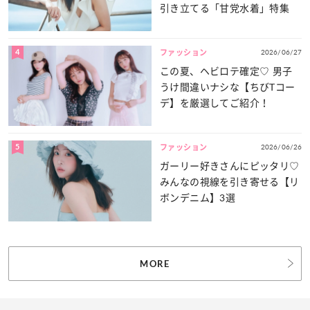
引き立てる「甘党水着」特集
4
2026/06/27
ファッション
この夏、ヘビロテ確定♡ 男子
うけ間違いナシな【ちびTコー
デ】を厳選してご紹介！
5
2026/06/26
ファッション
ガーリー好きさんにピッタリ♡
みんなの視線を引き寄せる【リ
ボンデニム】3選
MORE