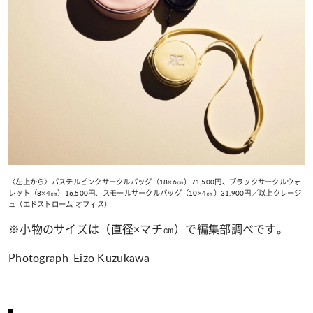
〈左上から〉パステルピンクサークルバッグ（18×6㎝）71,500円、ブラックサークルウォ
レット（8×4㎝）16,500円、スモールサークルバッグ（10×4㎝）31,900円／以上クレージ
ュ（エドストローム オフィス）
※小物のサイズは（直径×マチ㎝）で編集部調べです。
Photograph_Eizo Kuzukawa