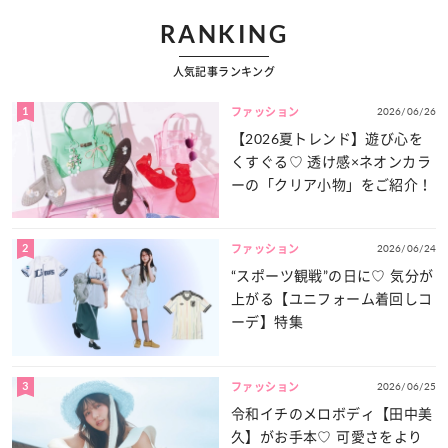
RANKING
人気記事ランキング
1
2026/06/26
ファッション
【2026夏トレンド】遊び心を
くすぐる♡ 透け感×ネオンカラ
ーの「クリア小物」をご紹介！
2
2026/06/24
ファッション
“スポーツ観戦”の日に♡ 気分が
上がる【ユニフォーム着回しコ
ーデ】特集
3
2026/06/25
ファッション
令和イチのメロボディ【田中美
久】がお手本♡ 可愛さをより