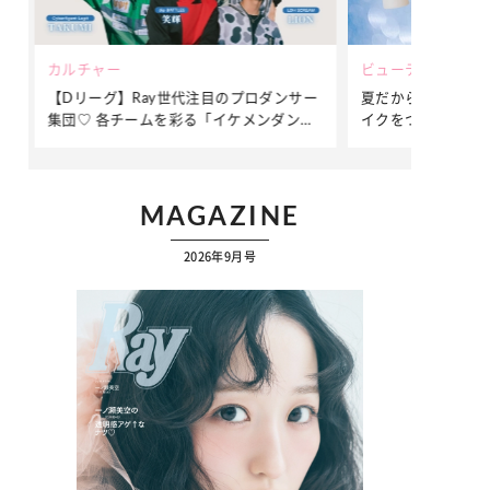
ビューティー
ファッション
ダンサー
夏だからこそ“水分”が大切！くずれないメ
簡単アレンジ
ダンサ
イクをつくる【保湿ケア】アイテム3選
ぷりの【そで
ク
MAGAZINE
2026年9月号