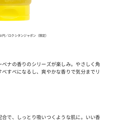
カルチャー
星座別】今月の恋愛運♡ 7月23日～
【Dリーグ】Ray世代注目のプロ
0日の運勢は？
集団♡ 各チームを彩る「イケメン
190円／ロクシタンジャポン（限定）
ー」特集
ーベナの香りのシリーズが楽しみ。やさしく角
すべすべになるし、爽やかな香りで気分までリ
配合で、しっとり吸いつくような肌に。いい香