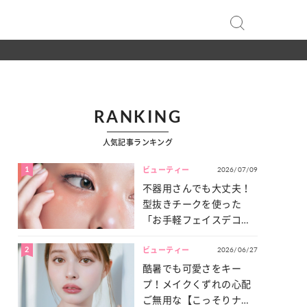
RANKING
人気記事ランキング
1
2026/07/09
ビューティー
不器用さんでも大丈夫！
型抜きチークを使った
「お手軽フェイスデコ」
をご紹介♡
2
2026/06/27
ビューティー
酷暑でも可愛さをキー
プ！メイクくずれの心配
ご無用な【こっそりナチ