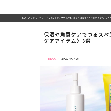
Ray(レイ)
ビューティー
保湿や角質ケアでつるスベ肌に♡ 美容マニアが推す〈ボディケア
保湿や角質ケアでつるスベ
ケアアイテム〉3選
BEAUTY
2022/07/16