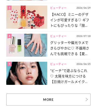
ュ盛り】メイクの作り方
3
2026/06/29
ビューティー
【HACCI】ミニーのデザ
インが可愛すぎる♡ ギフ
トにもぴったりな「限定
コレクション」が登場！
4
2026/07/18
ビューティー
グリッターや偏光ラメで
きらびやかに♡ 不器用さ
んでも挑戦できる【夏ネ
イル】をご紹介！
5
2026/06/25
ビューティー
“ビーチ”で遊ぶならこれ
♡ 太陽を味方につける
【日焼けガールメイク】
を伝授！
MORE