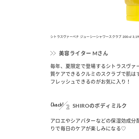
カルチャー
占い
こなれ感たっ
“憧れワンピ”を着るきっかけに♡ おしゃ
【12
】着こなしテ
れ女子が夢中な「ヌン活」の楽しみ方
8月2
シトラスヴァーベナ ジューシーシャワースクラブ 200㎖ 3,
美容ライター Mさん
毎年、夏限定で登場するシトラスヴァ
質ケアできるクルミのスクラブで肌は
フレッシュできるのがお気に入り！
Check!
2
SHIROのボディミルク
アロエやシアバターなどの保湿効成分
りで毎日のケアが楽しみになる♡