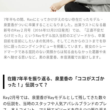
7年半もの間、Rayにとってかけがえのない存在だったモデル・
泉里香がついに卒業することになりました。出演ラストになる最
新号のRay２月号（2016年12月22日発売）では、「正直不安だ
らけだった」というRayモデル加入当初のエピソードから、卒業
目前を目前にしたいまの気持ち、そしてこれからのコトまでを存
分に語ったロングインタビューを掲載しています。彼女のトレー
ドマークである屈託のない笑顔からは知る由もなかった葛藤や未
来へ馳せる思いなど。素の泉里香、本音満載でお届けします。
在籍7年半を振り返る、泉里香の「ココがスゴか
った！」伝説って？
Ray2月号では、泉里香がRayモデルとして残してきた数々
の伝説を、当時のスタッフや人気アパレルブランドのプレ
ス、本人コメント、マル秘エピソードを交えつつ振り返る