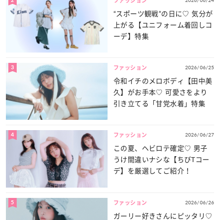
ファッション
“スポーツ観戦”の日に♡ 気分が
上がる【ユニフォーム着回しコ
ーデ】特集
3
2026/06/25
ファッション
令和イチのメロボディ【田中美
久】がお手本♡ 可愛さをより
引き立てる「甘党水着」特集
4
2026/06/27
ファッション
この夏、ヘビロテ確定♡ 男子
うけ間違いナシな【ちびTコー
デ】を厳選してご紹介！
5
2026/06/26
ファッション
ガーリー好きさんにピッタリ♡