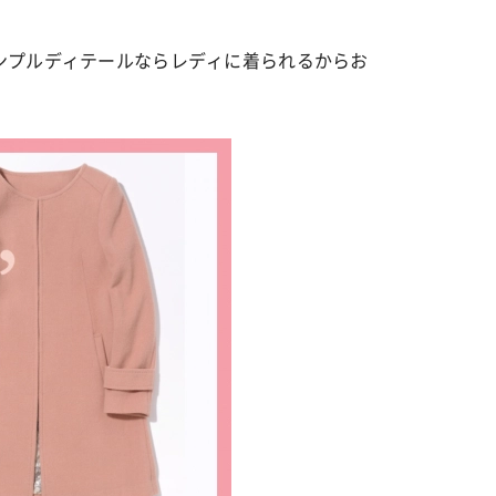
ンプルディテールならレディに着られるからお
カルチャー
星座別】今月の恋愛運♡ 7月23日～
【Dリーグ】Ray世代注目のプロ
0日の運勢は？
集団♡ 各チームを彩る「イケメン
ー」特集