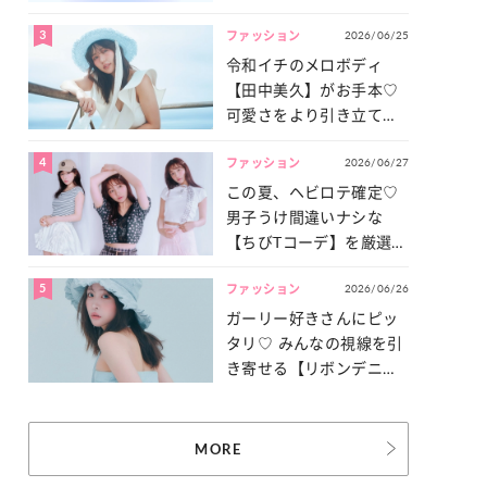
3
2026/06/25
ファッション
令和イチのメロボディ
【田中美久】がお手本♡
可愛さをより引き立てる
「甘党水着」特集
4
2026/06/27
ファッション
この夏、ヘビロテ確定♡
男子うけ間違いナシな
【ちびTコーデ】を厳選し
てご紹介！
5
2026/06/26
ファッション
ガーリー好きさんにピッ
タリ♡ みんなの視線を引
き寄せる【リボンデニ
ム】3選
MORE