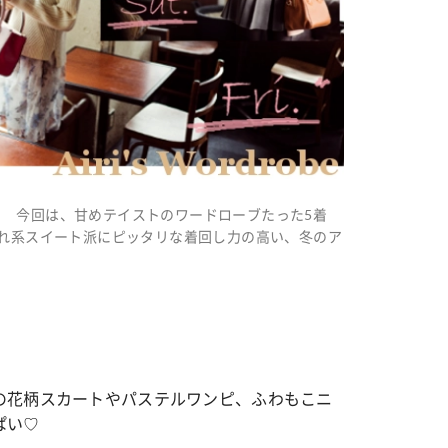
 今回は、甘めテイストのワードローブたった5着
され系スイート派にピッタリな着回し力の高い、冬のア
の花柄スカートやパステルワンピ、ふわもこニ
ぱい♡