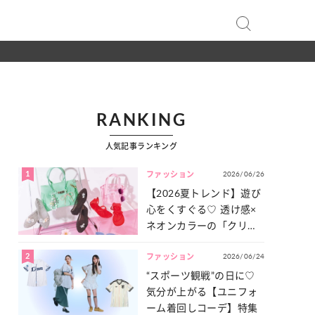
RANKING
人気記事ランキング
1
2026/06/26
ファッション
【2026夏トレンド】遊び
心をくすぐる♡ 透け感×
ネオンカラーの「クリア
小物」をご紹介！
2
2026/06/24
ファッション
“スポーツ観戦”の日に♡
気分が上がる【ユニフォ
ーム着回しコーデ】特集