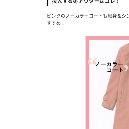
投入する冬アウターはコレ！
ピンクのノーカラーコートも細身＆シ
カルチャー
占い
すすめ！
こなれ感たっ
“憧れワンピ”を着るきっかけに♡ おしゃ
【12
】着こなしテ
れ女子が夢中な「ヌン活」の楽しみ方
8月2