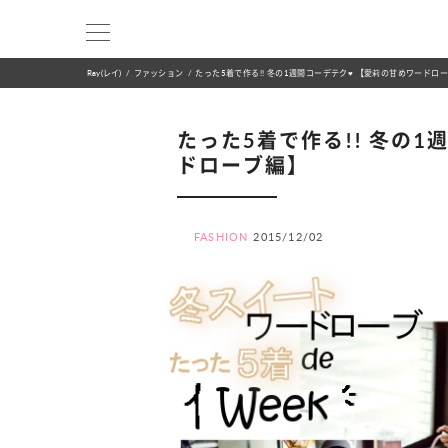
Ray(レイ)
ファッション
たった5着で作る!! 冬の1週間コーデテク♥ 【愛莉の甘めワードロ
たった5着で作る!! 冬の1
ドローブ編】
FASHION
2015/12/02