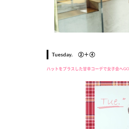
Tuesday. ②＋④
ハットをプラスした甘辛コーデで女子会へG