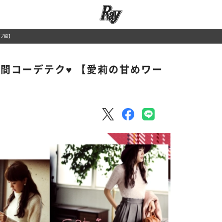
ーブ編】
週間コーデテク♥ 【愛莉の甘めワー