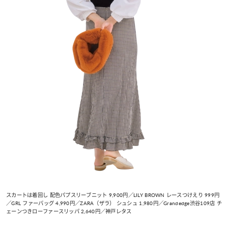
スカートは着回し 配色パプスリーブニット 9,900円／LILY BROWN レースつけえり 999円
／GRL ファーバッグ 4,990円／ZARA（ザラ） シュシュ 1,980円／Grandedge渋谷109店 チ
ェーンつきローファースリッパ 2,640円／神戸レタス