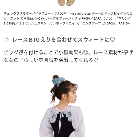
チェックフリルマーメイドスカート 7,700円／Miro amurette タートルネックビッグシルエ
ットニット 参考商品／ACYM パープルファーバッグ 6,990円／ZARA（ザラ） イヤリング
3,630円／ミミサンジュウサン（サンポークリエイト） ロングブーツ 13,090円／RANDA
レースＢIＧえりを合わせてスウィートに♡
ビッグ襟を付けることで小顔効果も◎。レース素材が儚げ
な女の子らしい雰囲気を演出してくれる♡