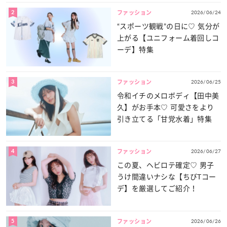
2
2026/06/24
ファッション
“スポーツ観戦”の日に♡ 気分が
上がる【ユニフォーム着回しコ
ーデ】特集
3
2026/06/25
ファッション
令和イチのメロボディ【田中美
久】がお手本♡ 可愛さをより
引き立てる「甘党水着」特集
4
2026/06/27
ファッション
この夏、ヘビロテ確定♡ 男子
うけ間違いナシな【ちびTコー
デ】を厳選してご紹介！
5
2026/06/26
ファッション