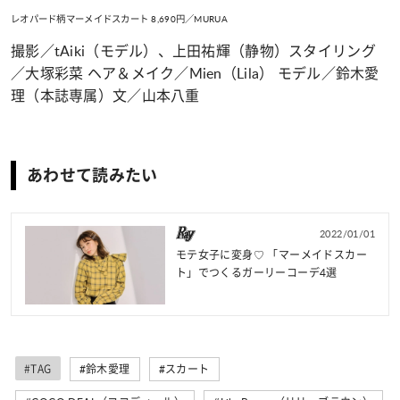
レオパード柄マーメイドスカート 8,690円／MURUA
撮影／tAiki（モデル）、上田祐輝（静物）スタイリング
／大塚彩菜 ヘア＆メイク／Mien（Lila） モデル／鈴木愛
理（本誌専属）文／山本八重
あわせて読みたい
2022/01/01
モテ女子に変身♡ 「マーメイドスカー
ト」でつくるガーリーコーデ4選
#TAG
#鈴木愛理
#スカート