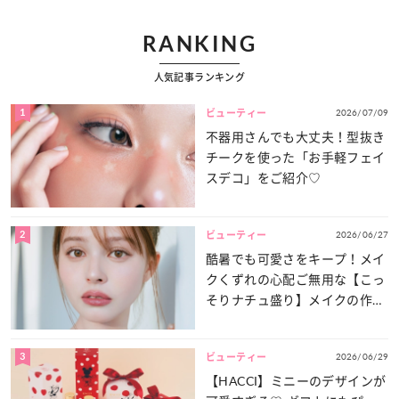
RANKING
人気記事ランキング
1
2026/07/09
ビューティー
不器用さんでも大丈夫！型抜き
チークを使った「お手軽フェイ
スデコ」をご紹介♡
2
2026/06/27
ビューティー
酷暑でも可愛さをキープ！メイ
クくずれの心配ご無用な【こっ
そりナチュ盛り】メイクの作り
方
3
2026/06/29
ビューティー
【HACCI】ミニーのデザインが