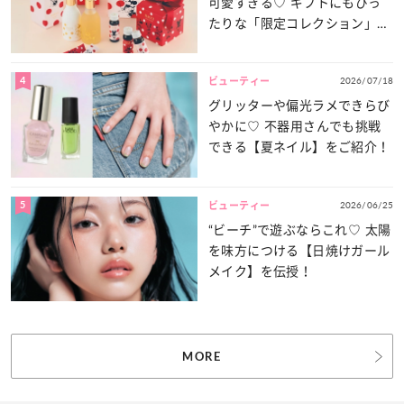
可愛すぎる♡ ギフトにもぴっ
たりな「限定コレクション」が
登場！
4
2026/07/18
ビューティー
グリッターや偏光ラメできらび
やかに♡ 不器用さんでも挑戦
できる【夏ネイル】をご紹介！
5
2026/06/25
ビューティー
“ビーチ”で遊ぶならこれ♡ 太陽
を味方につける【日焼けガール
メイク】を伝授！
MORE