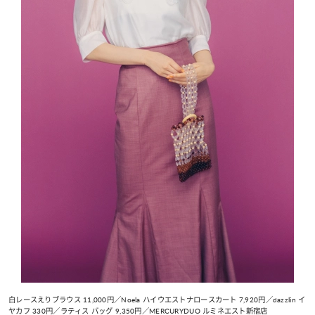
白レースえりブラウス 11,000円／Noela ハイウエストナロースカート 7,920円／dazzlin イ
ヤカフ 330円／ラティス バッグ 9,350円／MERCURYDUO ルミネエスト新宿店