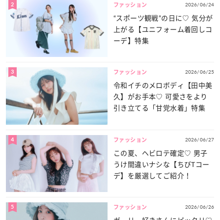
2
2026/06/24
ファッション
“スポーツ観戦”の日に♡ 気分が
上がる【ユニフォーム着回しコ
ーデ】特集
3
2026/06/25
ファッション
令和イチのメロボディ【田中美
久】がお手本♡ 可愛さをより
引き立てる「甘党水着」特集
4
2026/06/27
ファッション
この夏、ヘビロテ確定♡ 男子
うけ間違いナシな【ちびTコー
デ】を厳選してご紹介！
5
2026/06/26
ファッション