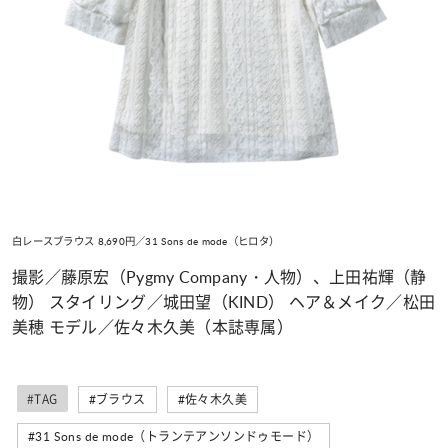
白レースブラウス 8,690円／31 Sons de mode（ヒロタ）
撮影／藤原宏（Pygmy Company・人物）、上田祐輝（静
物） スタイリング／城田望（KIND） ヘア＆メイク／松田
美穂 モデル／佐々木久美（本誌専属）
#TAG
#ブラウス
#佐々木久美
#31 Sons de mode（トランテアンソンドゥモード）