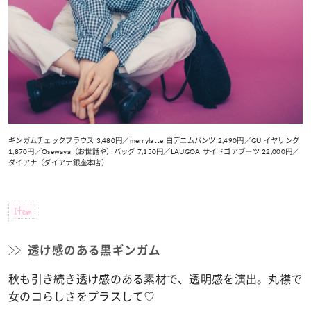
ギンガムチェックブラウス 3,480円／merrylatte 白デニムパンツ 2,490円／GU イヤリング
1,870円／Osewaya（お世話や）バッグ 7,150円／LAUGOA サイドゴアブーツ 22,000円／
ダイアナ（ダイアナ銀座本店）
Item
透け感のある黒ギンガム
秋も引き続き透け感のある素材で、透明感を演出。丸襟で
女のコらしさをプラスして♡