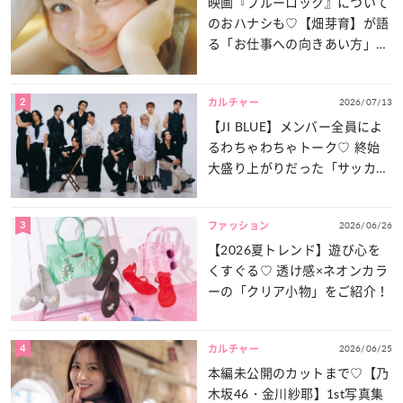
映画『ブルーロック』について
のおハナシも♡【畑芽育】が語
る「お仕事への向きあい方」と
は？
2
2026/07/13
カルチャー
【JI BLUE】メンバー全員によ
るわちゃわちゃトーク♡ 終始
大盛り上がりだった「サッカー
談義」を一気見せ！
3
2026/06/26
ファッション
【2026夏トレンド】遊び心を
くすぐる♡ 透け感×ネオンカラ
ーの「クリア小物」をご紹介！
4
2026/06/25
カルチャー
本編未公開のカットまで♡【乃
木坂46・金川紗耶】1st写真集