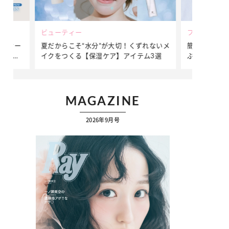
ビューティー
ファッション
ダンサー
夏だからこそ“水分”が大切！くずれないメ
簡単アレンジ
ダンサ
イクをつくる【保湿ケア】アイテム3選
ぷりの【そで
ク
MAGAZINE
2026年9月号