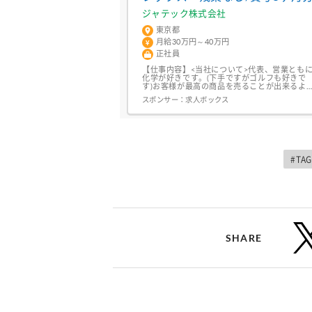
ジャテック株式会社
東京都
月給30万円～40万円
正社員
【仕事内容】<当社について>代表、営業とも
化学が好きです。(下手ですがゴルフも好きで
す)お客様が最高の商品を売ることが出来るよ
うに、希望に合った<地盤改良材>を提案する
スポンサー：
求人ボックス
ーカーです。<例えば>大きな地震が起こった
に脆い地面に建物がある場合、上の建物もろと
も崩れてしまいます。そんな場所に弊社の<地
盤改良材>を流し込み、地盤を強固にし安全を
守ります。阪神淡路大震災、東日本大...
#TAG
SHARE