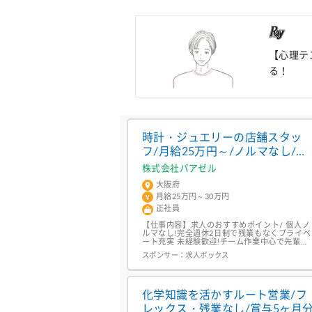
【心理テ
る！
時計・ジュエリーの店舗スタッ
フ/月給25万円～/ノルマなし/完
全週休2日/残業なし
株式会社バアゼル
大阪府
月給25万円～30万円
正社員
【仕事内容】求人のおすすめポイント/ 個人ノ
ルマなし!完全週休2日制で残業もなくプライベ
ート充実 未経験歓迎!チーム作業中心で先輩ス
タッフが丁寧にサポート 心斎橋駅から徒歩5分
スポンサー：
求人ボックス
の駅チカ!海外一流ブランドの知識が身につく<
主な業務内容>大阪・心斎橋にある「株式会社
バアゼル 心斎橋店」にて、海外ブランドの時
計やジュエリーの接客販売をお任せします。月
給25万円〜スタート!個人ノルマや基本残...
化学知識を活かすルート営業/フ
レックス・残業なし/賞与5ヶ月