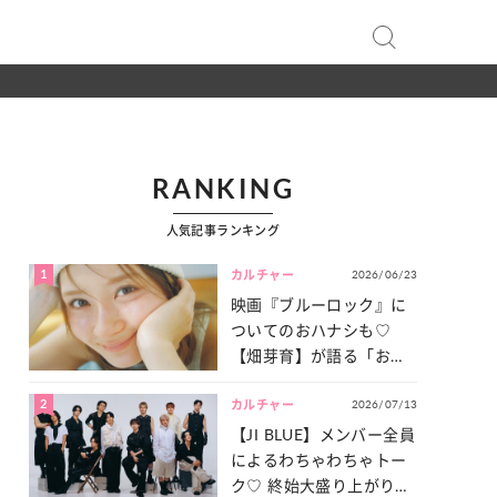
RANKING
人気記事ランキング
1
2026/06/23
カルチャー
映画『ブルーロック』に
ついてのおハナシも♡
【畑芽育】が語る「お仕
事への向きあい方」と
2
2026/07/13
は？
カルチャー
【JI BLUE】メンバー全員
によるわちゃわちゃトー
ク♡ 終始大盛り上がりだ