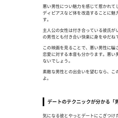
悪い男性につい魅力を感じて惹かれて
ディピアスなど体を改造することに魅
カルチャー
占い
す。
こなれ感たっ
“憧れワンピ”を着るきっかけに♡ おしゃ
【12
】着こなしテ
れ女子が夢中な「ヌン活」の楽しみ方
8月2
主人公の女性は付き合っている彼氏が
の男性とも付き合い快楽に身をゆだね
この映画を見ることで、悪い男性に騙
恋愛に対する本音も分かります。悪い
ないでしょう。
素敵な男性との出会いを望むなら、こ
よ。
デートのテクニックが分かる「
気になる彼とやっとデートにこぎつけ