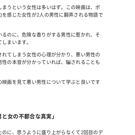
しまうという女性は多いはず。この映画は、ボ
力を感じた女性が2人の男性に翻弄される物語で
カルチャー
星座別】今月の恋愛運♡ 7月23日～
【Dリーグ】Ray世代注目のプロ
0日の運勢は？
集団♡ 各チームを彩る「イケメン
いるのに、危険な香りがする男性に惹かれ、そ
ー」特集
てしまいます。
されてしまう女性の心理が分かり、悪い男性の
男性の本音が分かっていれば、騙されることも
の映画を見て悪い男性について学ぶと良いです
男と女の不都合な真実」
たのに、思うように盛り上がらなくて2回目のデ