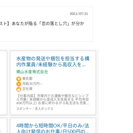
2021/07/21
スト】あなたが陥る「恋の落とし穴」が分か
水産物の発送や梱包を担当する構
内作業員/未経験から高収入を目
指せる!月給35万円〜&昇給年2回
横山水産株式会社
あり!活気ある足立市場内での作
東京都
業スタッフ
月給35万円～
正社員
【仕事内容】市場内での運搬や梱包などシンプ
ル作業/ 未経験から高収入を目指せる 平均年収
600万円以上! お昼に終わるから私生活も充実<
お任せするお仕事は >鮪や鮮魚を市場内で運搬
スポンサー：
求人ボックス
発送に向けて丁寧に梱包鮪加工などの簡単なサ
ポート 難しい機械操作はありません< 未経験ス
タートを応援 >魚の知識がなくても大丈夫で
す。捌き方などは丁寧にお教えします。周りの
サポート体制も、...
4時間から短時間OK/平日のみ/法
分
人向け発信のお仕事/日500円の