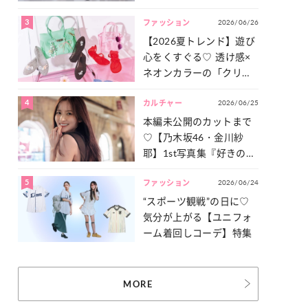
った「サッカー談義」を
3
2026/06/26
一気見せ！
ファッション
【2026夏トレンド】遊び
心をくすぐる♡ 透け感×
ネオンカラーの「クリア
小物」をご紹介！
4
2026/06/25
カルチャー
本編未公開のカットまで
♡【乃木坂46・金川紗
耶】1st写真集『好きのグ
ラデーション』の魅力を
5
2026/06/24
たっぷりとお届け！
ファッション
“スポーツ観戦”の日に♡
気分が上がる【ユニフォ
ーム着回しコーデ】特集
MORE