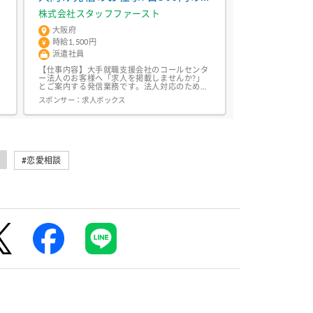
手当つき
株式会社スタッフファースト
大阪府
時給1,500円
派遣社員
に
【仕事内容】大手就職支援会社のコールセンタ
ー法人のお客様へ「求人を掲載しませんか?」
とご案内する発信業務です。法人対応のため、
メ
クレームはほとんどありません マニュアルに
スポンサー：
求人ボックス
際
沿ってお伺いするだけなので、安心してスター
トできます。 弊社限定!手当あり 出勤日数×500
円/日 を支給中! あなたの希望はここで叶う/趣
味の予定でのお休みもOK!シフト時間はお気軽
にご相談ください おしゃれ...
#恋愛相談