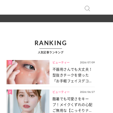
RANKING
人気記事ランキング
1
2026/07/09
ビューティー
不器用さんでも大丈夫！
型抜きチークを使った
「お手軽フェイスデコ」
をご紹介♡
2
2026/06/27
ビューティー
酷暑でも可愛さをキー
プ！メイクくずれの心配
ご無用な【こっそりナチ