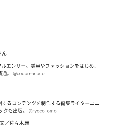
さん
ンフルエンサー。美容やファッションをはじめ、
精通。
@cocoreacoco
関するコンテンツを制作する編集ライターユニ
ブックも出版。
@ryoco_omo
 文／佐々木麗