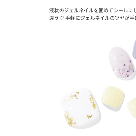
液状のジェルネイルを固めてシールに
違う♡ 手軽にジェルネイルのツヤが手
カルチャー
占い
こなれ感たっ
“憧れワンピ”を着るきっかけに♡ おしゃ
【12
】着こなしテ
れ女子が夢中な「ヌン活」の楽しみ方
8月2