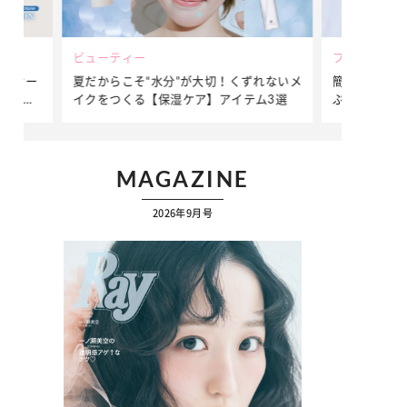
ビューティー
ファッション
ダンサー
夏だからこそ“水分”が大切！くずれないメ
簡単アレンジ
ダンサ
イクをつくる【保湿ケア】アイテム3選
ぷりの【そで
ク
MAGAZINE
2026年9月号