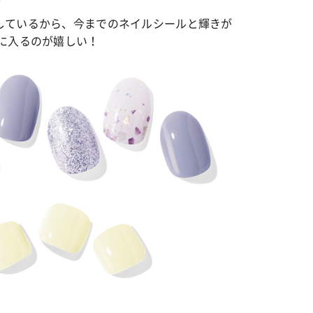
しているから、今までのネイルシールと輝きが
に入るのが嬉しい！
カルチャー
星座別】今月の恋愛運♡ 7月23日～
【Dリーグ】Ray世代注目のプロ
0日の運勢は？
集団♡ 各チームを彩る「イケメン
ー」特集