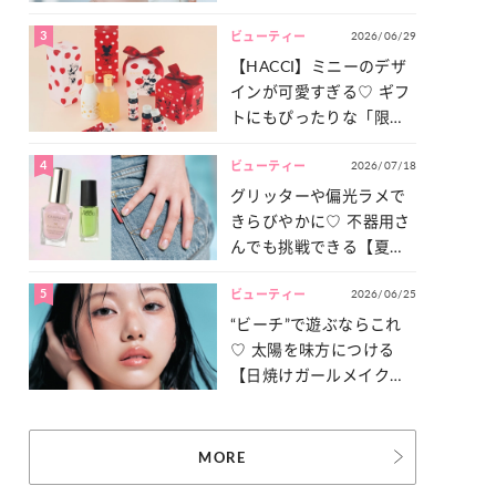
ュ盛り】メイクの作り方
3
2026/06/29
ビューティー
【HACCI】ミニーのデザ
インが可愛すぎる♡ ギフ
トにもぴったりな「限定
コレクション」が登場！
4
2026/07/18
ビューティー
グリッターや偏光ラメで
きらびやかに♡ 不器用さ
んでも挑戦できる【夏ネ
イル】をご紹介！
5
2026/06/25
ビューティー
“ビーチ”で遊ぶならこれ
♡ 太陽を味方につける
【日焼けガールメイク】
を伝授！
MORE