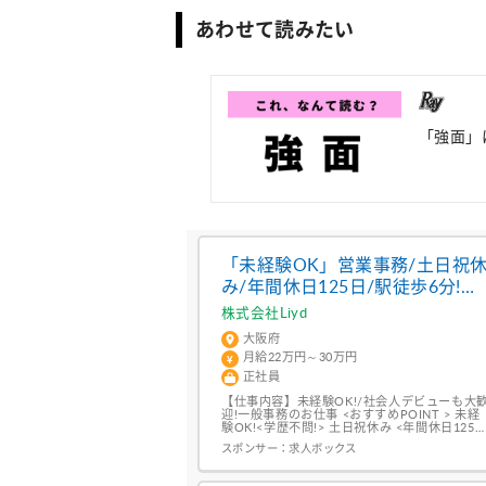
あわせて読みたい
「強面」
「未経験OK」営業事務/土日祝
み/年間休日125日/駅徒歩6分!残
業10h月以内/昇給・賞与あり
株式会社Liyd
大阪府
月給22万円～30万円
正社員
【仕事内容】未経験OK!/社会人デビューも大
迎!一般事務のお仕事 <おすすめPOINT > 未経
験OK!<学歴不問!> 土日祝休み <年間休日125
> 残業月10時間以内( ゞ 福利厚生充実で女性活
スポンサー：
求人ボックス
躍中 仕事内容 簡単な一般事務のお仕事からス
タート!お仕事に慣れるまでサポートがあるの
で安心です 具体的には・データ入力・請求書