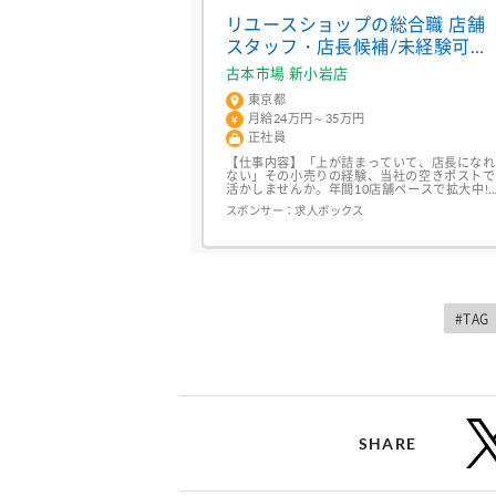
や資料などの書類作成・メー...
リユースショップの総合職 店舗
スタッフ・店長候補/未経験可・
研修充実/残業少なめ/住宅手当
古本市場 新小岩店
社宅制度
東京都
月給24万円～35万円
正社員
【仕事内容】「上が詰まっていて、店長になれ
ない」その小売りの経験、当社の空きポストで
活かしませんか。年間10店舗ペースで拡大中!
独自の店長育成プログラムがあるから、未経験
スポンサー：
求人ボックス
から最短半年で店長へ!現場で必死に接客スキ
ルや店舗運営を学んできた。それなのに、「ポ
ストが空いていない」「評価制度が不透明」と
いう理由でキャリアアップを足踏みしていませ
んか?年間約10店舗のペースで出店を続ける当
社...
#TAG
SHARE