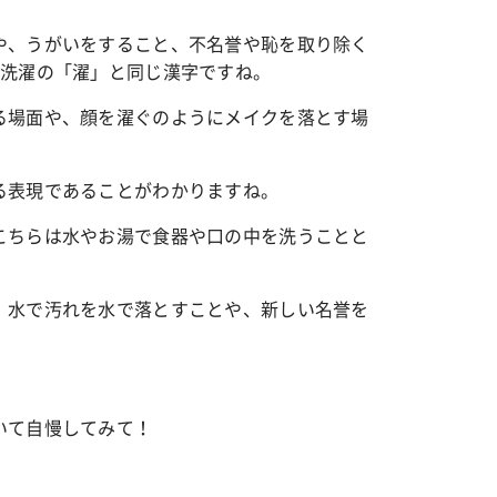
や、うがいをすること、不名誉や恥を取り除く
。洗濯の「濯」と同じ漢字ですね。
ャー
占い
ワンピ”を着るきっかけに♡ おしゃ
【12星座別】今月の恋愛運♡ 7月
る場面や、顔を濯ぐのようにメイクを落とす場
が夢中な「ヌン活」の楽しみ方
8月20日の運勢は？
る表現であることがわかりますね。
こちらは水やお湯で食器や口の中を洗うことと
、水で汚れを水で落とすことや、新しい名誉を
。
いて自慢してみて！