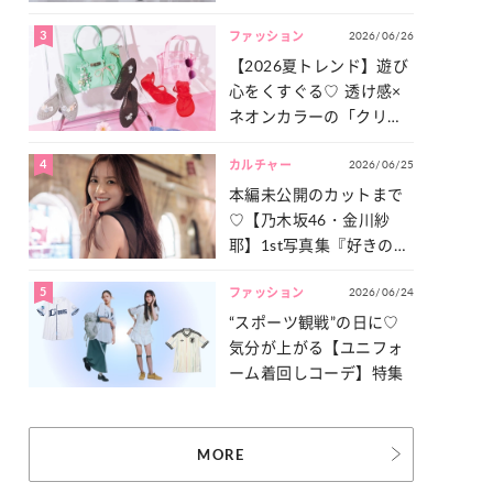
った「サッカー談義」を
3
2026/06/26
一気見せ！
ファッション
【2026夏トレンド】遊び
心をくすぐる♡ 透け感×
ネオンカラーの「クリア
小物」をご紹介！
4
2026/06/25
カルチャー
本編未公開のカットまで
♡【乃木坂46・金川紗
耶】1st写真集『好きのグ
ラデーション』の魅力を
5
2026/06/24
たっぷりとお届け！
ファッション
“スポーツ観戦”の日に♡
気分が上がる【ユニフォ
ーム着回しコーデ】特集
MORE