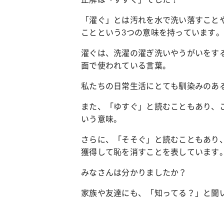
「濯ぐ」とは汚れを水で洗い落すこと
ことという3つの意味を持っています
ファッション
カルチ
簡単アレンジで別人顔に♡ こなれ感たっ
“憧れ
濯ぐは、洗濯の濯ぎ洗いやうがいをす
ぷりの【そでロールアップ】着こなしテ
れ女子
ク
面で使われている言葉。
私たちの日常生活にとても馴染みのあ
また、「ゆすぐ」と読むこともあり、
いう意味。
さらに、「そそぐ」と読むこともあり
獲得して恥を消すことを表しています
みなさんは分かりましたか？
家族や友達にも、「知ってる？」と聞