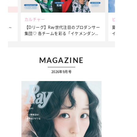
カルチャー
ビューティー
23日～
【Dリーグ】Ray世代注目のプロダンサー
夏だからこそ
集団♡ 各チームを彩る「イケメンダンサ
イクをつくる
ー」特集
MAGAZINE
2026年9月号