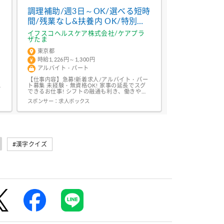
┈┈┈┈┈┈┈┈┈┈┈┈┈┈┈┈┈┈┈ < 好
きなゲームに関わる...
調理補助/週3日～OK/選べる短時
間/残業なし&扶養内 OK/特別な
・
経験は要りません/家事の延長で
イフスコヘルスケア株式会社/ケアプラ
ザたま
働けます
東京都
時給1,226円～1,300円
アルバイト・パート
【仕事内容】急募!新着求人/アルバイト・パー
ト募集 未経験・無資格OK! 家事の延長でスグ
できるお仕事! シフトの融通も利き、働きやす
いと評判! お電話での応募もOK!<03-3868-
スポンサー：
求人ボックス
2687> <お仕事詳細>・盛り付け・お皿の準備・
食事の配膳、後片付け・食器洗い(食洗機あり)
…などの簡単な調理補助 研修制度充実・教育体
制ばっちり!丁寧な研修あり!あなたのペース...
#漢字クイズ