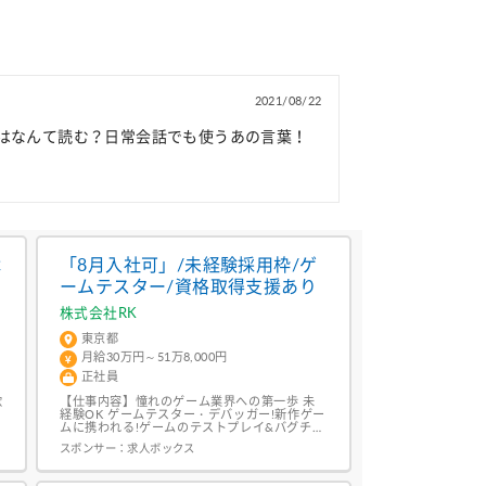
2021/08/22
はなんて読む？日常会話でも使うあの言葉！
休
「8月入社可」/未経験採用枠/ゲ
ームテスター/資格取得支援あり
株式会社RK
東京都
月給30万円～51万8,000円
正社員
歓
【仕事内容】憧れのゲーム業界への第一歩 未
経験OK ゲームテスター・デバッガー!新作ゲー
日
ムに携われる!ゲームのテストプレイ&バグチェ
ック業務です ┈┈┈┈ここが
スポンサー：
求人ボックス
Point┈┈┈┈┈┈ ゲーム好きであればOK 土
日祝休み・年休125日 残業少なめ 未経験OK&
充実の研修制度! 月給+賞与年2回