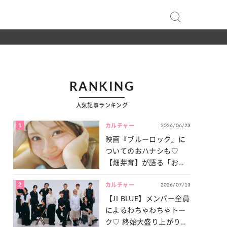
RANKING
人気記事ランキング
1
2026/06/23
カルチャー
映画『ブルーロック』に
ついてのおハナシも♡
【畑芽育】が語る「お仕
事への向きあい方」と
2
2026/07/13
は？
カルチャー
【JI BLUE】メンバー全員
によるわちゃわちゃトー
ク♡ 終始大盛り上がりだ