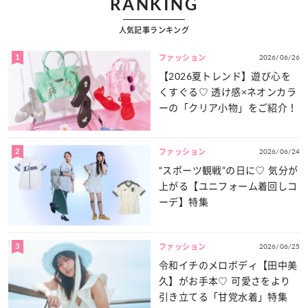
RANKING
人気記事ランキング
1
2026/06/26
ファッション
【2026夏トレンド】遊び心を
くすぐる♡ 透け感×ネオンカラ
ーの「クリア小物」をご紹介！
2
2026/06/24
ファッション
“スポーツ観戦”の日に♡ 気分が
上がる【ユニフォーム着回しコ
ーデ】特集
3
2026/06/25
ファッション
令和イチのメロボディ【田中美
久】がお手本♡ 可愛さをより
引き立てる「甘党水着」特集