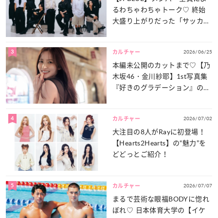
るわちゃわちゃトーク♡ 終始
大盛り上がりだった「サッカー
談義」を一気見せ！
3
2026/06/25
カルチャー
本編未公開のカットまで♡【乃
木坂46・金川紗耶】1st写真集
『好きのグラデーション』の魅
力をたっぷりとお届け！
4
2026/07/02
カルチャー
大注目の8人がRayに初登場！
【Hearts2Hearts】の“魅力”を
どどっとご紹介！
5
2026/07/07
カルチャー
まるで芸術な眼福BODYに惚れ
ぼれ♡ 日本体育大学の【イケ