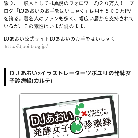
綴り、一般人としては異例のフォロワー約２０万人！ ブ
ログ「
DJ
あおいのお手をはいしゃく」は月刊５００万
PV
を誇る。著名人のファンも多く、幅広い層から支持されて
いるが、その素性はいまだ謎のまま
.
DJ
あおい公式サイト
DJ
あおいのお手をはいしゃく
http://djaoi.blog.jp/
ＤＪあおい×イラストレーターツボユリの発酵女
子診療録(カルテ)