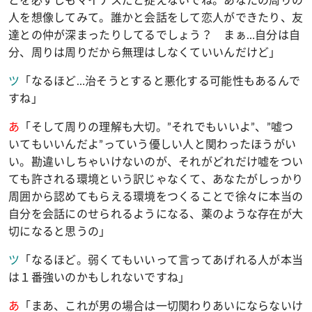
とを必ずしもマイナスだと捉えないでね。あなたの周りの
人を想像してみて。誰かと会話をして恋人ができたり、友
達との仲が深まったりしてるでしょう？ まぁ
…
自分は自
分、周りは周りだから無理はしなくていいんだけど」
ツ
「なるほど
…
治そうとすると悪化する可能性もあるんで
すね」
あ
「そして周りの理解も大切。
”
それでもいいよ
”
、
”
嘘つ
いてもいいんだよ
”
っていう優しい人と関わったほうがい
い。勘違いしちゃいけないのが、それがどれだけ嘘をつい
ても許される環境という訳じゃなくて、あなたがしっかり
周囲から認めてもらえる環境をつくることで徐々に本当の
自分を会話にのせられるようになる、薬のような存在が大
切になると思うの」
ツ
「なるほど。弱くてもいいって言ってあげれる人が本当
は１番強いのかもしれないですね」
あ
「まあ、これが男の場合は一切関わりあいにならないけ